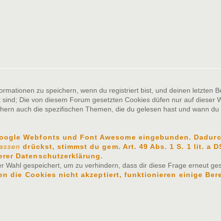
ationen zu speichern, wenn du registriert bist, und deinen letzten Be
sind; Die von diesem Forum gesetzten Cookies düfen nur auf dieser W
chern auch die spezifischen Themen, die du gelesen hast und wann du z
Google Webfonts und Font Awesome eingebunden. Dadurch
lassen
drückst, stimmst du gem. Art. 49 Abs. 1 S. 1 lit. a
erer Datenschutzerklärung.
 Wahl gespeichert, um zu verhindern, dass dir diese Frage erneut gest
n die Cookies nicht akzeptiert, funktionieren einige Ber