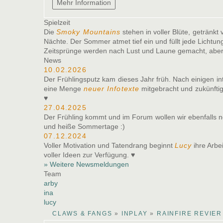
Spielzeit
Die
Smoky Mountains
stehen in voller Blüte, getränk
Nächte. Der Sommer atmet tief ein und füllt jede Lichtu
Zeitsprünge werden nach Lust und Laune gemacht, aber 
News
10.02.2026
Der Frühlingsputz kam dieses Jahr früh. Nach einigen i
eine Menge
neuer Infotexte
mitgebracht und zukünftig
♥
27.04.2025
Der Frühling kommt und im Forum wollen wir ebenfall
und heiße Sommertage :)
07.12.2024
Voller Motivation und Tatendrang beginnt
Lucy
ihre Arbe
voller Ideen zur Verfügung. ♥
» Weitere Newsmeldungen
Team
arby
ina
lucy
CLAWS & FANGS
»
INPLAY
»
RAINFIRE REVIER