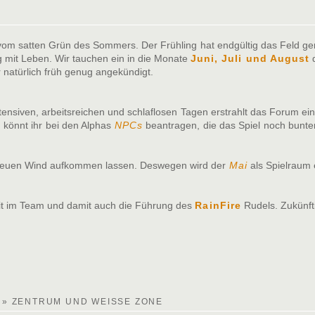
t vom satten Grün des Sommers. Der Frühling hat endgültig das Feld g
ng mit Leben. Wir tauchen ein in die Monate
Juni, Juli und August
d
natürlich früh genug angekündigt.
ntensiven, arbeitsreichen und schlaflosen Tagen erstrahlt das Forum 
 könnt ihr bei den Alphas
NPCs
beantragen, die das Spiel noch bunter
s neuen Wind aufkommen lassen. Deswegen wird der
Mai
als Spielraum 
it im Team und damit auch die Führung des
RainFire
Rudels. Zukünft
»
ZENTRUM UND WEISSE ZONE