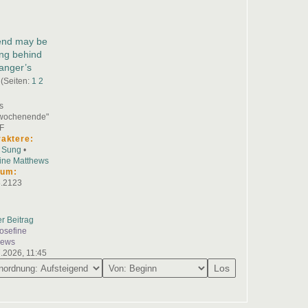
iend may be
ing behind
ranger’s
(Seiten:
1
2
s
twochenende"
F
aktere:
a Sung
•
ine Matthews
tum:
8.2123
er Beitrag
osefine
hews
.2026, 11:45
Los