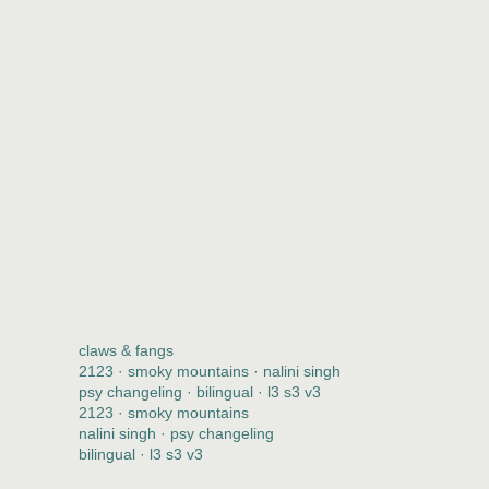
claws & fangs
2123 · smoky mountains · nalini singh
psy changeling · bilingual · l3 s3 v3
2123 · smoky mountains
nalini singh · psy changeling
bilingual · l3 s3 v3