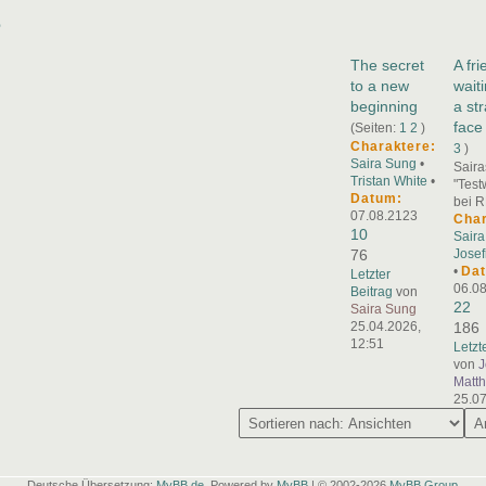
e
The secret
A fr
to a new
wait
beginning
a st
face
(Seiten:
1
2
)
Charaktere:
3
)
Saira Sung
•
Saira
Tristan White
•
"Tes
Datum:
bei R
07.08.2123
Char
10
Sair
76
Josef
•
Da
Letzter
06.0
Beitrag
von
22
Saira Sung
25.04.2026,
186
12:51
Letzt
von
J
Matt
25.07
Deutsche Übersetzung:
MyBB.de
, Powered by
MyBB
| © 2002-2026
MyBB Group