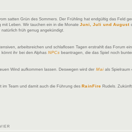
t vom satten Grün des Sommers. Der Frühling hat endgültig das Feld g
ng mit Leben. Wir tauchen ein in die Monate
Juni, Juli und August
d
natürlich früh genug angekündigt.
ntensiven, arbeitsreichen und schlaflosen Tagen erstrahlt das Forum 
 könnt ihr bei den Alphas
NPCs
beantragen, die das Spiel noch bunter
s neuen Wind aufkommen lassen. Deswegen wird der
Mai
als Spielraum 
it im Team und damit auch die Führung des
RainFire
Rudels. Zukünft
VIER