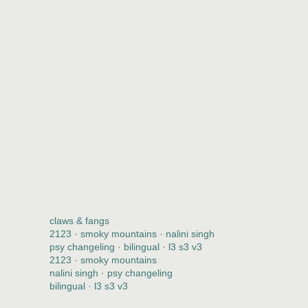
claws & fangs
2123 · smoky mountains · nalini singh
psy changeling · bilingual · l3 s3 v3
2123 · smoky mountains
nalini singh · psy changeling
bilingual · l3 s3 v3