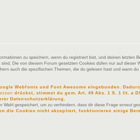
ationen zu speichern, wenn du registriert bist, und deinen letzten Be
sind; Die von diesem Forum gesetzten Cookies düfen nur auf dieser W
chern auch die spezifischen Themen, die du gelesen hast und wann du z
Google Webfonts und Font Awesome eingebunden. Dadurch
lassen
drückst, stimmst du gem. Art. 49 Abs. 1 S. 1 lit. a
erer Datenschutzerklärung.
 Wahl gespeichert, um zu verhindern, dass dir diese Frage erneut gest
n die Cookies nicht akzeptiert, funktionieren einige Ber