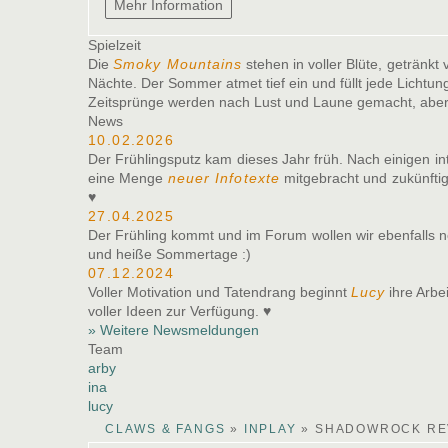
Spielzeit
Die
Smoky Mountains
stehen in voller Blüte, getränk
Nächte. Der Sommer atmet tief ein und füllt jede Lichtu
Zeitsprünge werden nach Lust und Laune gemacht, aber 
News
10.02.2026
Der Frühlingsputz kam dieses Jahr früh. Nach einigen i
eine Menge
neuer Infotexte
mitgebracht und zukünftig
♥
27.04.2025
Der Frühling kommt und im Forum wollen wir ebenfall
und heiße Sommertage :)
07.12.2024
Voller Motivation und Tatendrang beginnt
Lucy
ihre Arbe
voller Ideen zur Verfügung. ♥
» Weitere Newsmeldungen
Team
arby
ina
lucy
CLAWS & FANGS
»
INPLAY
»
SHADOWROCK RE