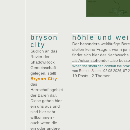
bryson
höhle und we
city
Der besonders weitläufige Bere
stellen keine Fragen, wenn je
Südlich an das
findet sich hier der Nachwuchs
Revier der
als Außenstehender also bess
ShadowRock
When the storm can comfort the brok
Gemeinschaft
von
Romeo Steen
| 02.08.2026, 07:
gelegen, stellt
19 Posts | 2 Themen
Bryson City
das
Herrschaftsgebiet
der Bären dar.
Diese gehen hier
ein uns aus und
sind hier sehr
willkommen -
auch wenn die
ein oder andere