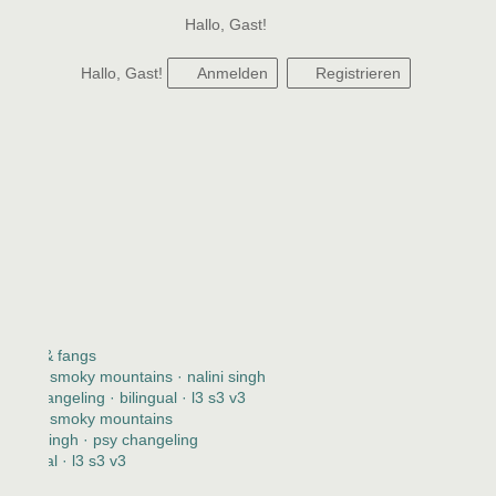
Hallo, Gast!
Hallo, Gast!
Anmelden
Registrieren
claws & fangs
2123 · smoky mountains · nalini singh
psy changeling · bilingual · l3 s3 v3
2123 · smoky mountains
nalini singh · psy changeling
bilingual · l3 s3 v3