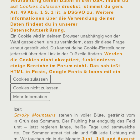
Verarbeitung deiner Daten in den USA. Indem du
auf
Cookies Zulassen
drückst, stimmst du gem.
Art. 49 Abs. 1 S. 1 lit. a DSGVO zu. Weitere
Informationen über die Verwendung deiner
Daten findest du in unserer
Datenschutzerklärung.
Ein Cookie wird in deinem Browser unabhängig von der
Wahl gespeichert, um zu verhindern, dass dir diese Frage
erneut gestellt wird. Du kannst deine Cookie-Einstellungen
jederzeit über den Link in der Fußzeile ändern.
Werden
die Cookies nicht akzeptiert, funktionieren
einige Bereiche im Forum nicht. Das schließt
HTML in Posts, Google Fonts & Icons mit ein
.
Spielzeit
Die
Smoky Mountains
stehen in voller Blüte, getränkt vom
satten Grün des Sommers. Der Frühling hat endgültig das Feld
geräumt – jetzt regieren lange, heiße Tage und samtweiche
Nächte. Der Sommer atmet tief ein und füllt jede Lichtung mit
Leben. Wir tauchen ein in die Monate
Juni, Juli und August