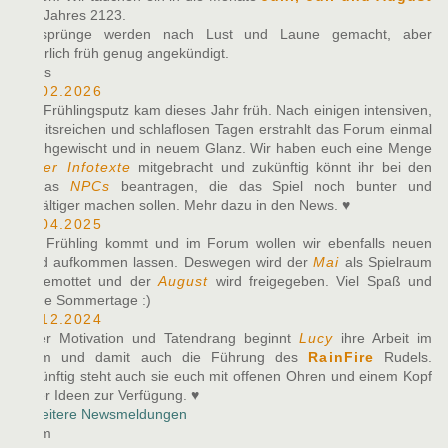
des Jahres 2123.
Zeitsprünge werden nach Lust und Laune gemacht, aber
natürlich früh genug angekündigt.
News
10.02.2026
Der Frühlingsputz kam dieses Jahr früh. Nach einigen intensiven,
arbeitsreichen und schlaflosen Tagen erstrahlt das Forum einmal
durchgewischt und in neuem Glanz. Wir haben euch eine Menge
neuer Infotexte
mitgebracht und zukünftig könnt ihr bei den
Alphas
NPCs
beantragen, die das Spiel noch bunter und
vielfältiger machen sollen. Mehr dazu in den News. ♥
27.04.2025
Der Frühling kommt und im Forum wollen wir ebenfalls neuen
Wind aufkommen lassen. Deswegen wird der
Mai
als Spielraum
eingemottet und der
August
wird freigegeben. Viel Spaß und
heiße Sommertage :)
07.12.2024
Voller Motivation und Tatendrang beginnt
Lucy
ihre Arbeit im
Team und damit auch die Führung des
RainFire
Rudels.
Zukünftig steht auch sie euch mit offenen Ohren und einem Kopf
voller Ideen zur Verfügung. ♥
» Weitere Newsmeldungen
Team