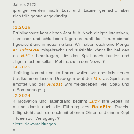
des Jahres 2123.
Zeitsprünge werden nach Lust und Laune gemacht, aber
natürlich früh genug angekündigt.
News
10.02.2026
Der Frühlingsputz kam dieses Jahr früh. Nach einigen intensiven,
arbeitsreichen und schlaflosen Tagen erstrahlt das Forum einmal
durchgewischt und in neuem Glanz. Wir haben euch eine Menge
neuer Infotexte
mitgebracht und zukünftig könnt ihr bei den
Alphas
NPCs
beantragen, die das Spiel noch bunter und
vielfältiger machen sollen. Mehr dazu in den News. ♥
27.04.2025
Der Frühling kommt und im Forum wollen wir ebenfalls neuen
Wind aufkommen lassen. Deswegen wird der
Mai
als Spielraum
eingemottet und der
August
wird freigegeben. Viel Spaß und
heiße Sommertage :)
07.12.2024
Voller Motivation und Tatendrang beginnt
Lucy
ihre Arbeit im
Team und damit auch die Führung des
RainFire
Rudels.
Zukünftig steht auch sie euch mit offenen Ohren und einem Kopf
voller Ideen zur Verfügung. ♥
» Weitere Newsmeldungen
Team