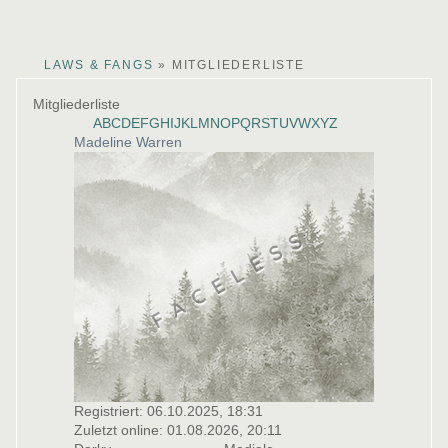
arby
ina
lucy
CLAWS & FANGS
»
MITGLIEDERLISTE
Mitgliederliste
A
B
C
D
E
F
G
H
I
J
K
L
M
N
O
P
Q
R
S
T
U
V
W
X
Y
Z
Madeline Warren
Registriert: 06.10.2025, 18:31
Zuletzt online: 01.08.2026, 20:11