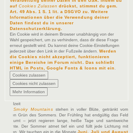
Verarbeitung deiner Daten in den USA. Indem du
auf
Cookies Zulassen
drückst, stimmst du gem.
Art. 49 Abs. 1 S. 1 lit. a DSGVO zu. Weitere
Informationen über die Verwendung deiner
Daten findest du in unserer
Datenschutzerklärung.
Ein Cookie wird in deinem Browser unabhängig von der
Wahl gespeichert, um zu verhindern, dass dir diese Frage
erneut gestellt wird. Du kannst deine Cookie-Einstellungen
jederzeit über den Link in der Fußzeile ändern.
Werden
die Cookies nicht akzeptiert, funktionieren
einige Bereiche im Forum nicht. Das schließt
HTML in Posts, Google Fonts & Icons mit ein
.
Spielzeit
Die
Smoky Mountains
stehen in voller Blüte, getränkt vom
satten Grün des Sommers. Der Frühling hat endgültig das Feld
geräumt – jetzt regieren lange, heiße Tage und samtweiche
Nächte. Der Sommer atmet tief ein und füllt jede Lichtung mit
Leben. Wir tauchen ein in die Monate
Juni, Juli und August