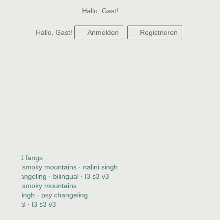
Hallo, Gast!
Hallo, Gast!
Anmelden
Registrieren
claws & fangs
2123 · smoky mountains · nalini singh
psy changeling · bilingual · l3 s3 v3
2123 · smoky mountains
nalini singh · psy changeling
bilingual · l3 s3 v3