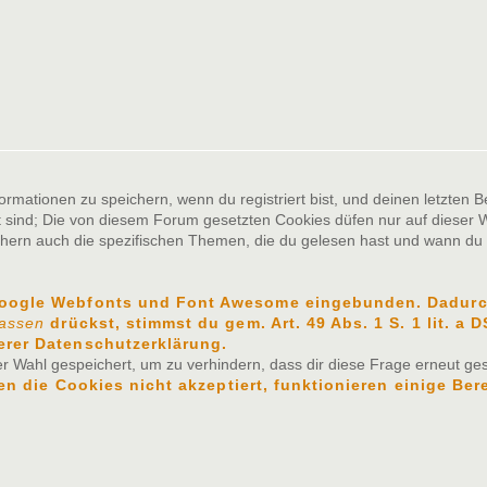
ationen zu speichern, wenn du registriert bist, und deinen letzten Be
sind; Die von diesem Forum gesetzten Cookies düfen nur auf dieser W
chern auch die spezifischen Themen, die du gelesen hast und wann du z
Google Webfonts und Font Awesome eingebunden. Dadurch
lassen
drückst, stimmst du gem. Art. 49 Abs. 1 S. 1 lit. a
erer Datenschutzerklärung.
 Wahl gespeichert, um zu verhindern, dass dir diese Frage erneut gest
n die Cookies nicht akzeptiert, funktionieren einige Ber