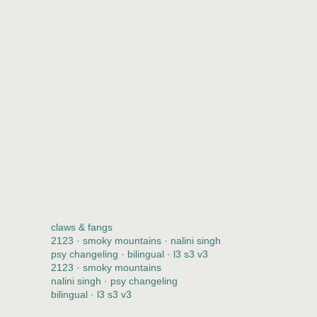
claws & fangs
2123 · smoky mountains · nalini singh
psy changeling · bilingual · l3 s3 v3
2123 · smoky mountains
nalini singh · psy changeling
bilingual · l3 s3 v3