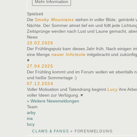
Spielzeit
Die
Smoky Mountains
stehen in voller Blüte, getränk
Nächte. Der Sommer atmet tief ein und füllt jede Lichtu
Zeitsprünge werden nach Lust und Laune gemacht, aber 
News
10.02.2026
Der Frühlingsputz kam dieses Jahr früh. Nach einigen i
eine Menge
neuer Infotexte
mitgebracht und zukünftig
♥
27.04.2025
Der Frühling kommt und im Forum wollen wir ebenfall
und heiße Sommertage :)
07.12.2024
Voller Motivation und Tatendrang beginnt
Lucy
ihre Arbe
voller Ideen zur Verfügung. ♥
» Weitere Newsmeldungen
Team
arby
ina
lucy
CLAWS & FANGS
»
FORENMELDUNG