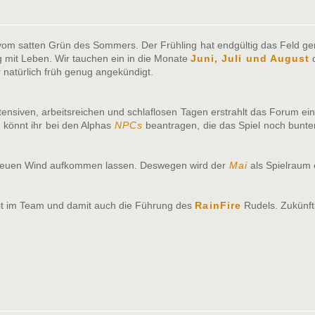
t vom satten Grün des Sommers. Der Frühling hat endgültig das Feld g
ng mit Leben. Wir tauchen ein in die Monate
Juni, Juli und August
d
natürlich früh genug angekündigt.
ntensiven, arbeitsreichen und schlaflosen Tagen erstrahlt das Forum 
 könnt ihr bei den Alphas
NPCs
beantragen, die das Spiel noch bunter
s neuen Wind aufkommen lassen. Deswegen wird der
Mai
als Spielraum 
it im Team und damit auch die Führung des
RainFire
Rudels. Zukünft