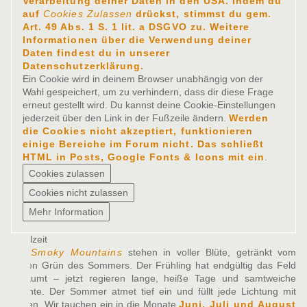
Verarbeitung deiner Daten in den USA. Indem du
auf
Cookies Zulassen
drückst, stimmst du gem.
Art. 49 Abs. 1 S. 1 lit. a DSGVO zu. Weitere
Informationen über die Verwendung deiner
Daten findest du in unserer
Datenschutzerklärung.
Ein Cookie wird in deinem Browser unabhängig von der
Wahl gespeichert, um zu verhindern, dass dir diese Frage
erneut gestellt wird. Du kannst deine Cookie-Einstellungen
jederzeit über den Link in der Fußzeile ändern.
Werden
die Cookies nicht akzeptiert, funktionieren
einige Bereiche im Forum nicht. Das schließt
HTML in Posts, Google Fonts & Icons mit ein
.
Spielzeit
Die
Smoky Mountains
stehen in voller Blüte, getränkt vom
satten Grün des Sommers. Der Frühling hat endgültig das Feld
geräumt – jetzt regieren lange, heiße Tage und samtweiche
Nächte. Der Sommer atmet tief ein und füllt jede Lichtung mit
Leben. Wir tauchen ein in die Monate
Juni, Juli und August