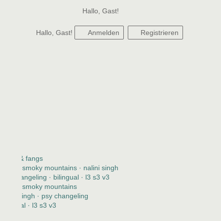
Hallo, Gast!
Hallo, Gast!
Anmelden
Registrieren
claws & fangs
2123 · smoky mountains · nalini singh
psy changeling · bilingual · l3 s3 v3
2123 · smoky mountains
nalini singh · psy changeling
bilingual · l3 s3 v3