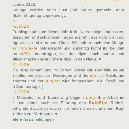
des Jahres 2123.
Zeitsprünge werden nach Lust und Laune gemacht, aber
natürlich früh genug angekündigt.
News
10.02.2026
Der Frühlingsputz kam dieses Jahr früh. Nach einigen intensiven,
arbeitsreichen und schlaflosen Tagen erstrahlt das Forum einmal
durchgewischt und in neuem Glanz. Wir haben euch eine Menge
neuer Infotexte
mitgebracht und zukünftig könnt ihr bei den
Alphas
NPCs
beantragen, die das Spiel noch bunter und
vielfältiger machen sollen. Mehr dazu in den News. ♥
27.04.2025
Der Frühling kommt und im Forum wollen wir ebenfalls neuen
Wind aufkommen lassen. Deswegen wird der
Mai
als Spielraum
eingemottet und der
August
wird freigegeben. Viel Spaß und
heiße Sommertage :)
07.12.2024
Voller Motivation und Tatendrang beginnt
Lucy
ihre Arbeit im
Team und damit auch die Führung des
RainFire
Rudels.
Zukünftig steht auch sie euch mit offenen Ohren und einem Kopf
voller Ideen zur Verfügung. ♥
» Weitere Newsmeldungen
Team