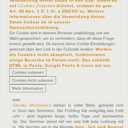
Verarbeitung deiner Daten in den USA. Indem du
auf
Cookies Zulassen
drückst, stimmst du gem.
Art. 49 Abs. 1 S. 1 lit. a DSGVO zu. Weitere
Informationen über die Verwendung deiner
Daten findest du in unserer
Datenschutzerklärung.
Ein Cookie wird in deinem Browser unabhängig von der
Wahl gespeichert, um zu verhindern, dass dir diese Frage
erneut gestellt wird. Du kannst deine Cookie-Einstellungen
jederzeit über den Link in der Fußzeile ändern.
Werden
die Cookies nicht akzeptiert, funktionieren
einige Bereiche im Forum nicht. Das schließt
HTML in Posts, Google Fonts & Icons mit ein
.
Spielzeit
Die
Smoky Mountains
stehen in voller Blüte, getränkt vom
satten Grün des Sommers. Der Frühling hat endgültig das Feld
geräumt – jetzt regieren lange, heiße Tage und samtweiche
Nächte. Der Sommer atmet tief ein und füllt jede Lichtung mit
Leben. Wir tauchen ein in die Monate
Juni, Juli und August