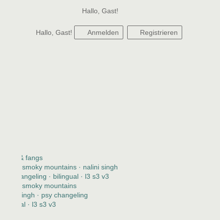
Hallo, Gast!
Hallo, Gast!
Anmelden
Registrieren
claws & fangs
2123 · smoky mountains · nalini singh
psy changeling · bilingual · l3 s3 v3
2123 · smoky mountains
nalini singh · psy changeling
bilingual · l3 s3 v3