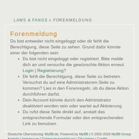
arby
ina
lucy
CLAWS & FANGS
»
FORENMELDUNG
Forenmeldung
Du bist entweder nicht eingeloggt oder dir fehlt die
Berechtigung, diese Seite zu sehen. Grund dafür könnte
einer der folgenden sein:
Du bist nicht eingeloggt oder registriert. Bitte melde
dich an und versuche die gewünschte Aktion erneut.
Login
|
Registrierung?
Dir fehlt die Berechtigung, diese Seite zu betreten.
Versuchst du auf eine Administratoren-Seite zu
kommen? Lies in den Forenregeln, ob du diese Aktion
durchführen darfst.
Dein Account könnte durch den Administrator
deaktiviert worden sein oder wartet auf Aktivierung.
Du rufst diese Seite direkt auf, anstatt das
entsprechende Formular oder den entsprechenden
Link zu benutzen.
Deutsche Übersetzung:
MyBB.de
, Powered by
MyBB
| © 2002-2026
MyBB Group
Kontakt
|
Impressum
|
Datenschutzerklärung
|
Disclaimer
|
Credits