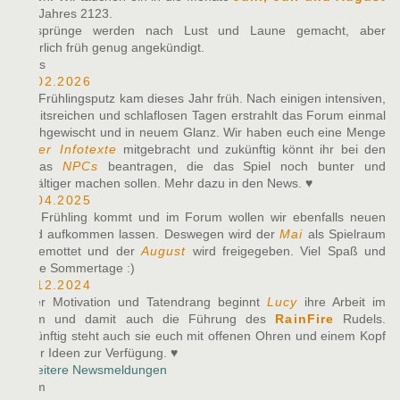
des Jahres 2123.
Zeitsprünge werden nach Lust und Laune gemacht, aber
natürlich früh genug angekündigt.
News
10.02.2026
Der Frühlingsputz kam dieses Jahr früh. Nach einigen intensiven,
arbeitsreichen und schlaflosen Tagen erstrahlt das Forum einmal
durchgewischt und in neuem Glanz. Wir haben euch eine Menge
neuer Infotexte
mitgebracht und zukünftig könnt ihr bei den
Alphas
NPCs
beantragen, die das Spiel noch bunter und
vielfältiger machen sollen. Mehr dazu in den News. ♥
27.04.2025
Der Frühling kommt und im Forum wollen wir ebenfalls neuen
Wind aufkommen lassen. Deswegen wird der
Mai
als Spielraum
eingemottet und der
August
wird freigegeben. Viel Spaß und
heiße Sommertage :)
07.12.2024
Voller Motivation und Tatendrang beginnt
Lucy
ihre Arbeit im
Team und damit auch die Führung des
RainFire
Rudels.
Zukünftig steht auch sie euch mit offenen Ohren und einem Kopf
voller Ideen zur Verfügung. ♥
» Weitere Newsmeldungen
Team