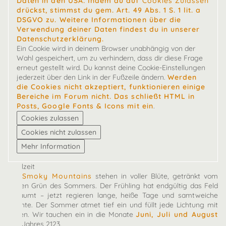
Daten in den USA. Indem du auf
Cookies Zulassen
drückst, stimmst du gem. Art. 49 Abs. 1 S. 1 lit. a
DSGVO zu. Weitere Informationen über die
Verwendung deiner Daten findest du in unserer
Datenschutzerklärung.
Ein Cookie wird in deinem Browser unabhängig von der
Wahl gespeichert, um zu verhindern, dass dir diese Frage
erneut gestellt wird. Du kannst deine Cookie-Einstellungen
jederzeit über den Link in der Fußzeile ändern.
Werden
die Cookies nicht akzeptiert, funktionieren einige
Bereiche im Forum nicht. Das schließt HTML in
Posts, Google Fonts & Icons mit ein
.
Spielzeit
Die
Smoky Mountains
stehen in voller Blüte, getränkt vom
satten Grün des Sommers. Der Frühling hat endgültig das Feld
geräumt – jetzt regieren lange, heiße Tage und samtweiche
Nächte. Der Sommer atmet tief ein und füllt jede Lichtung mit
Leben. Wir tauchen ein in die Monate
Juni, Juli und August
des Jahres 2123.