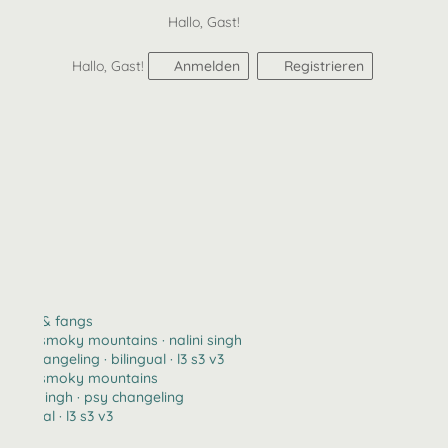
Hallo, Gast!
Hallo, Gast!
Anmelden
Registrieren
claws & fangs
2123 · smoky mountains · nalini singh
psy changeling · bilingual · l3 s3 v3
2123 · smoky mountains
nalini singh · psy changeling
bilingual · l3 s3 v3