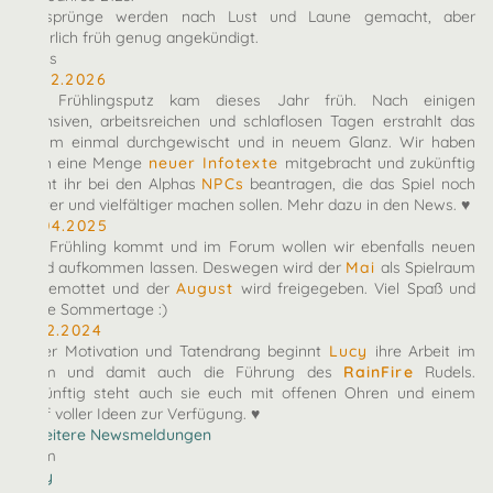
Zeitsprünge werden nach Lust und Laune gemacht, aber
natürlich früh genug angekündigt.
News
10.02.2026
Der Frühlingsputz kam dieses Jahr früh. Nach einigen
intensiven, arbeitsreichen und schlaflosen Tagen erstrahlt das
Forum einmal durchgewischt und in neuem Glanz. Wir haben
euch eine Menge
neuer Infotexte
mitgebracht und zukünftig
könnt ihr bei den Alphas
NPCs
beantragen, die das Spiel noch
bunter und vielfältiger machen sollen. Mehr dazu in den News. ♥
27.04.2025
Der Frühling kommt und im Forum wollen wir ebenfalls neuen
Wind aufkommen lassen. Deswegen wird der
Mai
als Spielraum
eingemottet und der
August
wird freigegeben. Viel Spaß und
heiße Sommertage :)
07.12.2024
Voller Motivation und Tatendrang beginnt
Lucy
ihre Arbeit im
Team und damit auch die Führung des
RainFire
Rudels.
Zukünftig steht auch sie euch mit offenen Ohren und einem
Kopf voller Ideen zur Verfügung. ♥
» Weitere Newsmeldungen
Team
arby