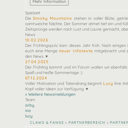
Spielzeit
Die
Smoky Mountains
stehen in voller Blüte, getr
samtweiche Nächte. Der Sommer atmet tief ein und füll
Zeitsprünge werden nach Lust und Laune gemacht, aber
News
10.02.2026
Der Frühlingsputz kam dieses Jahr früh. Nach einigen 
euch eine Menge
neuer Infotexte
mitgebracht und z
den News. ♥
27.04.2025
Der Frühling kommt und im Forum wollen wir ebenfal
Spaß und heiße Sommertage :)
07.12.2024
Voller Motivation und Tatendrang beginnt
Lucy
ihre Ar
Kopf voller Ideen zur Verfügung. ♥
» Weitere Newsmeldungen
Team
arby
ina
lucy
CLAWS & FANGS
»
PARTNERBEREICH
»
PARTNE