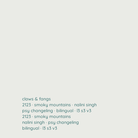
claws & fangs
2123 · smoky mountains · nalini singh
psy changeling · bilingual · l3 s3 v3
2123 · smoky mountains
nalini singh · psy changeling
bilingual · l3 s3 v3