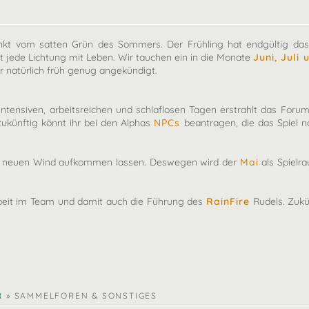
änkt vom satten Grün des Sommers. Der Frühling hat endgültig das
t jede Lichtung mit Leben. Wir tauchen ein in die Monate
Juni, Juli
 natürlich früh genug angekündigt.
intensiven, arbeitsreichen und schlaflosen Tagen erstrahlt das Fo
ukünftig könnt ihr bei den Alphas
NPCs
beantragen, die das Spiel n
ls neuen Wind aufkommen lassen. Deswegen wird der
Mai
als Spielr
beit im Team und damit auch die Führung des
RainFire
Rudels. Zukü
R
»
SAMMELFOREN & SONSTIGES