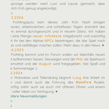
Zeitsprünge werden nach Lust und Laune gemacht, aber
natürlich früh genug angekündigt.
News
10.02.2026
Der Frühlingsputz kam dieses Jahr früh. Nach einigen
intensiven, arbeitsreichen und schlaflosen Tagen erstrahlt das
Forum einmal durchgewischt und in neuem Glanz. Wir haben
euch eine Menge
neuer Infotexte
mitgebracht und zukünftig
könnt ihr bei den Alphas
NPCs
beantragen, die das Spiel noch
bunter und vielfältiger machen sollen. Mehr dazu in den News. ♥
27.04.2025
Der Frühling kommt und im Forum wollen wir ebenfalls neuen
Wind aufkommen lassen. Deswegen wird der
Mai
als Spielraum
eingemottet und der
August
wird freigegeben. Viel Spaß und
heiße Sommertage :)
07.12.2024
Voller Motivation und Tatendrang beginnt
Lucy
ihre Arbeit im
Team und damit auch die Führung des
RainFire
Rudels.
Zukünftig steht auch sie euch mit offenen Ohren und einem
Kopf voller Ideen zur Verfügung. ♥
» Weitere Newsmeldungen
Team
arby