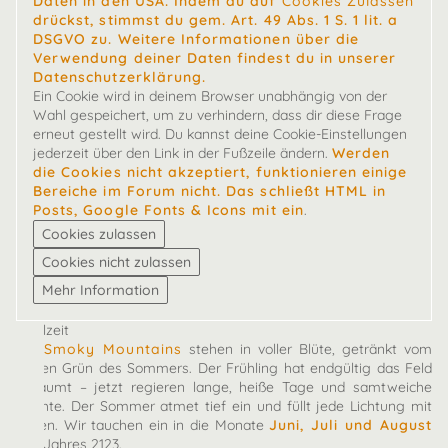
Daten in den USA. Indem du auf
Cookies Zulassen
drückst, stimmst du gem. Art. 49 Abs. 1 S. 1 lit. a
DSGVO zu. Weitere Informationen über die
Verwendung deiner Daten findest du in unserer
Datenschutzerklärung.
Ein Cookie wird in deinem Browser unabhängig von der
Wahl gespeichert, um zu verhindern, dass dir diese Frage
erneut gestellt wird. Du kannst deine Cookie-Einstellungen
jederzeit über den Link in der Fußzeile ändern.
Werden
die Cookies nicht akzeptiert, funktionieren einige
Bereiche im Forum nicht. Das schließt HTML in
Posts, Google Fonts & Icons mit ein
.
Spielzeit
Die
Smoky Mountains
stehen in voller Blüte, getränkt vom
satten Grün des Sommers. Der Frühling hat endgültig das Feld
geräumt – jetzt regieren lange, heiße Tage und samtweiche
Nächte. Der Sommer atmet tief ein und füllt jede Lichtung mit
Leben. Wir tauchen ein in die Monate
Juni, Juli und August
des Jahres 2123.