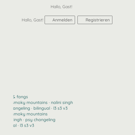
Hallo, Gast!
Hallo, Gast!
Anmelden
Registrieren
claws & fangs
2123 · smoky mountains · nalini singh
psy changeling · bilingual · l3 s3 v3
2123 · smoky mountains
nalini singh · psy changeling
bilingual · l3 s3 v3