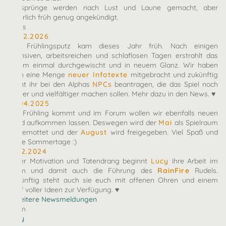
Zeitsprünge werden nach Lust und Laune gemacht, aber
natürlich früh genug angekündigt.
News
10.02.2026
Der Frühlingsputz kam dieses Jahr früh. Nach einigen
intensiven, arbeitsreichen und schlaflosen Tagen erstrahlt das
Forum einmal durchgewischt und in neuem Glanz. Wir haben
euch eine Menge
neuer Infotexte
mitgebracht und zukünftig
könnt ihr bei den Alphas
NPCs
beantragen, die das Spiel noch
bunter und vielfältiger machen sollen. Mehr dazu in den News. ♥
27.04.2025
Der Frühling kommt und im Forum wollen wir ebenfalls neuen
Wind aufkommen lassen. Deswegen wird der
Mai
als Spielraum
eingemottet und der
August
wird freigegeben. Viel Spaß und
heiße Sommertage :)
07.12.2024
Voller Motivation und Tatendrang beginnt
Lucy
ihre Arbeit im
Team und damit auch die Führung des
RainFire
Rudels.
Zukünftig steht auch sie euch mit offenen Ohren und einem
Kopf voller Ideen zur Verfügung. ♥
» Weitere Newsmeldungen
Team
arby