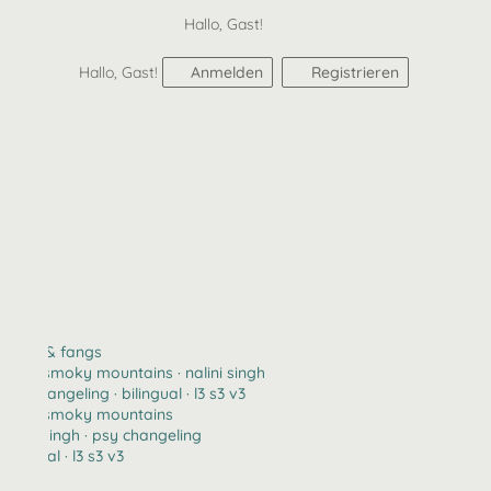
Hallo, Gast!
Hallo, Gast!
Anmelden
Registrieren
claws & fangs
2123 · smoky mountains · nalini singh
psy changeling · bilingual · l3 s3 v3
2123 · smoky mountains
nalini singh · psy changeling
bilingual · l3 s3 v3