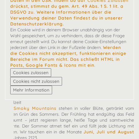
Daten in den USA. Indem du auf
Cookies Zulassen
drückst, stimmst du gem. Art. 49 Abs. 1 S. 1 lit. a
DSGVO zu. Weitere Informationen über die
Verwendung deiner Daten findest du in unserer
Datenschutzerklärung.
Ein Cookie wird in deinem Browser unabhängig von der
Wahl gespeichert, um zu verhindern, dass dir diese Frage
erneut gestellt wird. Du kannst deine Cookie-Einstellungen
jederzeit über den Link in der Fußzeile ändern.
Werden
die Cookies nicht akzeptiert, funktionieren einige
Bereiche im Forum nicht. Das schließt HTML in
Posts, Google Fonts & Icons mit ein
.
Spielzeit
Die
Smoky Mountains
stehen in voller Blüte, getränkt vom
satten Grün des Sommers. Der Frühling hat endgültig das Feld
geräumt – jetzt regieren lange, heiße Tage und samtweiche
Nächte. Der Sommer atmet tief ein und füllt jede Lichtung mit
Leben. Wir tauchen ein in die Monate
Juni, Juli und August
des Jahres 2123.