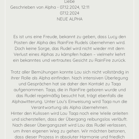
Liebe
Geschrieben von Alpha - 07.12.2024, 12:11
07.12.2024
NEUE ALPHA
Es ist uns eine Freude, bekannt zu geben, dass Lucy den
Posten der Alpha des RainFire Rudels übernehmen wird.
Doch keine Sorge, das Rudel wird nicht wieder mit dem
Verlust eines Alphas zu kämpfen haben – vielmehr kehrt
ein bekanntes und vertrautes Gesicht zu RainFire zurück.
Trotz aller Bemühungen konnte Lou sich nicht vollständig in
ihrer Rolle als Alpha einfinden. Nach intensiven Überlegung
und Gesprächen hat sie daher den Kontakt zu Taqa
aufgenommen. Taqa, die in RainFire geboren wurde und
das Rudel regelmäßig besucht hat, trägt ebenfalls die
Alphawitterung. Unter Lou's Einweisung wird Taqa nun die
Verantwortung als Alpha übernehmen.
Hinter den Kulissen wird Lou Taqa noch eine Weile anleiten
und sicherstellen, dass der Übergang reibungslos verläuft.
Nach dieser Übergangszeit wird Lou das Rudel verlassen,
um ihren eigenen Weg zu gehen. Wir möchten betonen,
dass dieser Prozess in absoluter Harmonie und friedlich