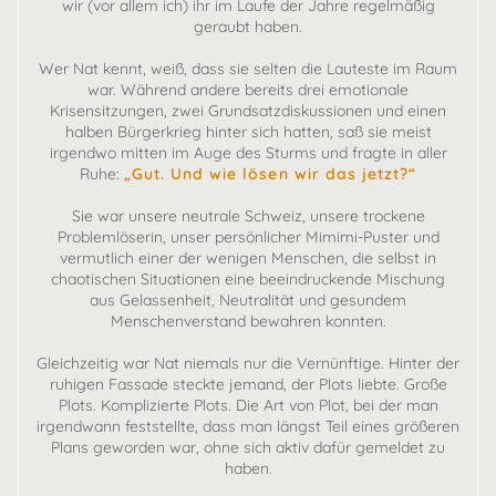
wir (vor allem ich) ihr im Laufe der Jahre regelmäßig
geraubt haben.
Wer Nat kennt, weiß, dass sie selten die Lauteste im Raum
war. Während andere bereits drei emotionale
Krisensitzungen, zwei Grundsatzdiskussionen und einen
halben Bürgerkrieg hinter sich hatten, saß sie meist
irgendwo mitten im Auge des Sturms und fragte in aller
Ruhe:
„Gut. Und wie lösen wir das jetzt?“
Sie war unsere neutrale Schweiz, unsere trockene
Problemlöserin, unser persönlicher Mimimi-Puster und
vermutlich einer der wenigen Menschen, die selbst in
chaotischen Situationen eine beeindruckende Mischung
aus Gelassenheit, Neutralität und gesundem
Menschenverstand bewahren konnten.
Gleichzeitig war Nat niemals nur die Vernünftige. Hinter der
ruhigen Fassade steckte jemand, der Plots liebte. Große
Plots. Komplizierte Plots. Die Art von Plot, bei der man
irgendwann feststellte, dass man längst Teil eines größeren
Plans geworden war, ohne sich aktiv dafür gemeldet zu
haben.