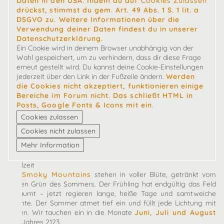
Daten in den USA. Indem du auf
Cookies Zulassen
drückst, stimmst du gem. Art. 49 Abs. 1 S. 1 lit. a
DSGVO zu. Weitere Informationen über die
Verwendung deiner Daten findest du in unserer
Datenschutzerklärung.
Ein Cookie wird in deinem Browser unabhängig von der
Wahl gespeichert, um zu verhindern, dass dir diese Frage
erneut gestellt wird. Du kannst deine Cookie-Einstellungen
jederzeit über den Link in der Fußzeile ändern.
Werden
die Cookies nicht akzeptiert, funktionieren einige
Bereiche im Forum nicht. Das schließt HTML in
Posts, Google Fonts & Icons mit ein
.
Spielzeit
Die
Smoky Mountains
stehen in voller Blüte, getränkt vom
satten Grün des Sommers. Der Frühling hat endgültig das Feld
geräumt – jetzt regieren lange, heiße Tage und samtweiche
Nächte. Der Sommer atmet tief ein und füllt jede Lichtung mit
Leben. Wir tauchen ein in die Monate
Juni, Juli und August
des Jahres 2123.