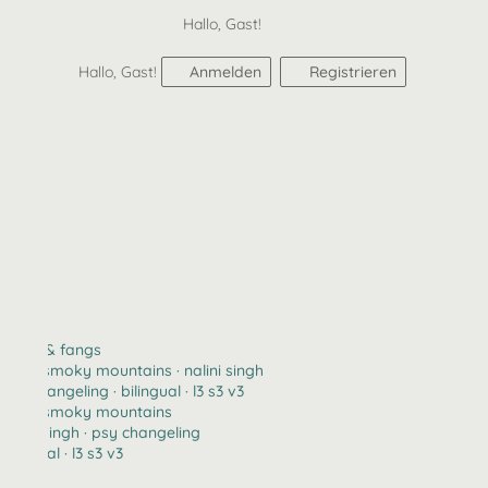
Hallo, Gast!
Hallo, Gast!
Anmelden
Registrieren
claws & fangs
2123 · smoky mountains · nalini singh
psy changeling · bilingual · l3 s3 v3
2123 · smoky mountains
nalini singh · psy changeling
bilingual · l3 s3 v3