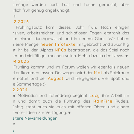
Zeitsprünge werden nach Lust und Laune gemacht, aber
natürlich früh genug angekündigt.
News
10.02.2026
Der Frühlingsputz kam dieses Jahr früh. Nach einigen
intensiven, arbeitsreichen und schlaflosen Tagen erstrahlt das
Forum einmal durchgewischt und in neuem Glanz. Wir haben
euch eine Menge
neuer Infotexte
mitgebracht und zukünftig
könnt ihr bei den Alphas
NPCs
beantragen, die das Spiel noch
bunter und vielfältiger machen sollen. Mehr dazu in den News. ♥
27.04.2025
Der Frühling kommt und im Forum wollen wir ebenfalls neuen
Wind aufkommen lassen. Deswegen wird der
Mai
als Spielraum
eingemottet und der
August
wird freigegeben. Viel Spaß und
heiße Sommertage :)
07.12.2024
Voller Motivation und Tatendrang beginnt
Lucy
ihre Arbeit im
Team und damit auch die Führung des
RainFire
Rudels.
Zukünftig steht auch sie euch mit offenen Ohren und einem
Kopf voller Ideen zur Verfügung. ♥
» Weitere Newsmeldungen
Team
arby