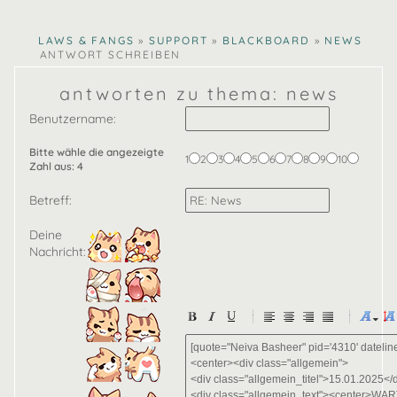
ina
lucy
CLAWS & FANGS
»
SUPPORT
»
BLACKBOARD
»
NEWS
»
ANTWORT SCHREIBEN
antworten zu thema: news
Benutzername:
Bitte wähle die angezeigte
1
2
3
4
5
6
7
8
9
10
Zahl aus:
4
Betreff:
Deine
Nachricht:
-
-
-
-
-
-
-
-
-
-
-
-
-
-
-
-