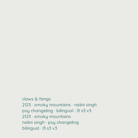
claws & fangs
2123 · smoky mountains · nalini singh
psy changeling · bilingual · l3 s3 v3
2123 · smoky mountains
nalini singh · psy changeling
bilingual · l3 s3 v3