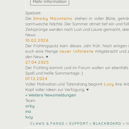
Spielzeit
Die
Smoky Mountains
stehen in voller Blüte, getr
samtweiche Nächte. Der Sommer atmet tief ein und füll
Zeitsprünge werden nach Lust und Laune gemacht, aber
News
10.02.2026
Der Frühlingsputz kam dieses Jahr früh. Nach einigen 
euch eine Menge
neuer Infotexte
mitgebracht und z
den News. ♥
27.04.2025
Der Frühling kommt und im Forum wollen wir ebenfal
Spaß und heiße Sommertage :)
07.12.2024
Voller Motivation und Tatendrang beginnt
Lucy
ihre Ar
Kopf voller Ideen zur Verfügung. ♥
» Weitere Newsmeldungen
Team
arby
ina
lucy
CLAWS & FANGS
»
SUPPORT
»
BLACKBOARD
»