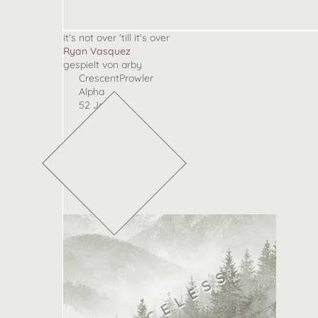
it's not over 'till it's over
Ryan Vasquez
gespielt von arby
CrescentProwler
Alpha
52 Jahre