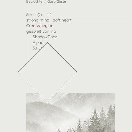
Betrachter: 1 Gast/Gäste
Seiten (2):
1
2
strong mind - soft heart
Cree Wheylan
gespielt von ina
ShadowRock
Alpha
38 Jahre