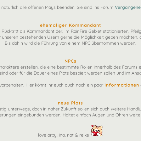
 natürlich alle offenen Plays beenden. Sie sind ins Forum
Vergangenes
ehemaliger Kommandant
cktritt als Kommandant der, im RainFire Gebiet stationierten, Pfeilg
nseren bestehenden Usern gerne die Möglichkeit geben möchten, dies
Bis dahin wird die Führung von einem NPC übernommen werden.
NPCs
araktere erstellen, die eine bestimmte Rollen innerhalb des Forums er
sind oder für die Dauer eines Plots bespielt werden sollen und im Ans
vorbehalten. Hier könnt ihr euch auch noch ein paar
Informationen
neue Plots
lastig unterwegs, doch in naher Zukunft sollen sich auch weitere Handl
erungen eingebunden werden. Haltet einfach Augen und Ohren weiter
love arby, ina, nat & reike