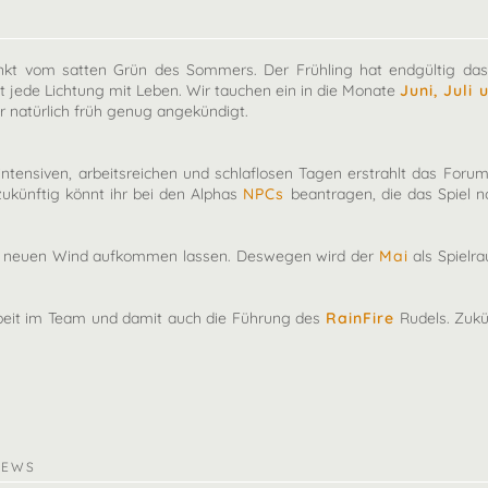
änkt vom satten Grün des Sommers. Der Frühling hat endgültig das
t jede Lichtung mit Leben. Wir tauchen ein in die Monate
Juni, Juli
 natürlich früh genug angekündigt.
intensiven, arbeitsreichen und schlaflosen Tagen erstrahlt das Fo
ukünftig könnt ihr bei den Alphas
NPCs
beantragen, die das Spiel n
ls neuen Wind aufkommen lassen. Deswegen wird der
Mai
als Spielr
beit im Team und damit auch die Führung des
RainFire
Rudels. Zukü
NEWS