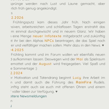
Zeitsprünge werden nach Lust und Laune gemacht, aber
natürlich früh genug angekündigt.
News
10.02.2026
Der Frühlingsputz kam dieses Jahr früh. Nach einigen
intensiven, arbeitsreichen und schlaflosen Tagen erstrahlt das
Forum einmal durchgewischt und in neuem Glanz. Wir haben
euch eine Menge
neuer Infotexte
mitgebracht und zukünftig
könnt ihr bei den Alphas
NPCs
beantragen, die das Spiel noch
bunter und vielfältiger machen sollen. Mehr dazu in den News. ♥
27.04.2025
Der Frühling kommt und im Forum wollen wir ebenfalls neuen
Wind aufkommen lassen. Deswegen wird der
Mai
als Spielraum
eingemottet und der
August
wird freigegeben. Viel Spaß und
heiße Sommertage :)
07.12.2024
Voller Motivation und Tatendrang beginnt
Lucy
ihre Arbeit im
Team und damit auch die Führung des
RainFire
Rudels.
Zukünftig steht auch sie euch mit offenen Ohren und einem
Kopf voller Ideen zur Verfügung. ♥
» Weitere Newsmeldungen
Team
arby