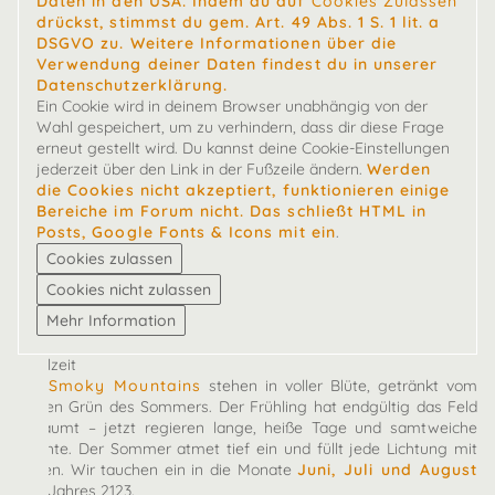
Daten in den USA. Indem du auf
Cookies Zulassen
drückst, stimmst du gem. Art. 49 Abs. 1 S. 1 lit. a
DSGVO zu. Weitere Informationen über die
Verwendung deiner Daten findest du in unserer
Datenschutzerklärung.
Ein Cookie wird in deinem Browser unabhängig von der
Wahl gespeichert, um zu verhindern, dass dir diese Frage
erneut gestellt wird. Du kannst deine Cookie-Einstellungen
jederzeit über den Link in der Fußzeile ändern.
Werden
die Cookies nicht akzeptiert, funktionieren einige
Bereiche im Forum nicht. Das schließt HTML in
Posts, Google Fonts & Icons mit ein
.
Spielzeit
Die
Smoky Mountains
stehen in voller Blüte, getränkt vom
satten Grün des Sommers. Der Frühling hat endgültig das Feld
geräumt – jetzt regieren lange, heiße Tage und samtweiche
Nächte. Der Sommer atmet tief ein und füllt jede Lichtung mit
Leben. Wir tauchen ein in die Monate
Juni, Juli und August
des Jahres 2123.