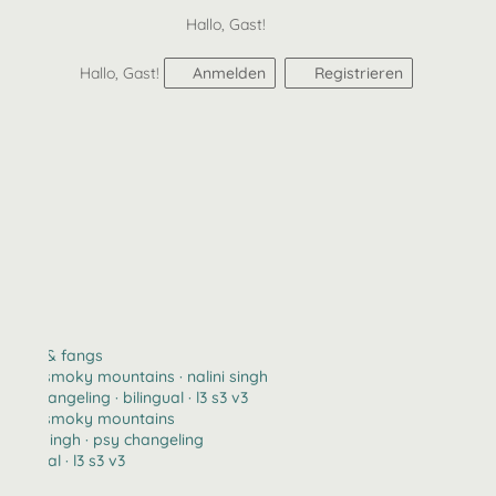
Hallo, Gast!
Hallo, Gast!
Anmelden
Registrieren
claws & fangs
2123 · smoky mountains · nalini singh
psy changeling · bilingual · l3 s3 v3
2123 · smoky mountains
nalini singh · psy changeling
bilingual · l3 s3 v3