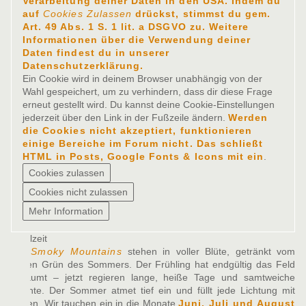
Verarbeitung deiner Daten in den USA. Indem du
auf
Cookies Zulassen
drückst, stimmst du gem.
Art. 49 Abs. 1 S. 1 lit. a DSGVO zu. Weitere
Informationen über die Verwendung deiner
Daten findest du in unserer
Datenschutzerklärung.
Ein Cookie wird in deinem Browser unabhängig von der
Wahl gespeichert, um zu verhindern, dass dir diese Frage
erneut gestellt wird. Du kannst deine Cookie-Einstellungen
jederzeit über den Link in der Fußzeile ändern.
Werden
die Cookies nicht akzeptiert, funktionieren
einige Bereiche im Forum nicht. Das schließt
HTML in Posts, Google Fonts & Icons mit ein
.
Spielzeit
Die
Smoky Mountains
stehen in voller Blüte, getränkt vom
satten Grün des Sommers. Der Frühling hat endgültig das Feld
geräumt – jetzt regieren lange, heiße Tage und samtweiche
Nächte. Der Sommer atmet tief ein und füllt jede Lichtung mit
Leben. Wir tauchen ein in die Monate
Juni, Juli und August