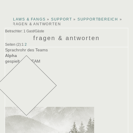
arby
ina
lucy
CLAWS & FANGS
»
SUPPORT
»
SUPPORTBEREICH
»
FRAGEN & ANTWORTEN
Betrachter: 1 Gast/Gäste
fragen & antworten
Seiten (2):
1
2
Sprachrohr des Teams
Alpha
gespielt von TEAM