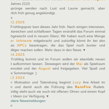
des Jahres 2123.
Zeitsprünge werden nach Lust und Laune gemacht, aber
natürlich früh genug angekündigt.
News
10.02.2026
Der Frühlingsputz kam dieses Jahr früh. Nach einigen intensiven,
arbeitsreichen und schlaflosen Tagen erstrahlt das Forum einmal
durchgewischt und in neuem Glanz. Wir haben euch eine Menge
neuer Infotexte
mitgebracht und zukünftig könnt ihr bei den
Alphas
NPCs
beantragen, die das Spiel noch bunter und
vielfältiger machen sollen. Mehr dazu in den News. ♥
27.04.2025
Der Frühling kommt und im Forum wollen wir ebenfalls neuen
Wind aufkommen lassen. Deswegen wird der
Mai
als Spielraum
eingemottet und der
August
wird freigegeben. Viel Spaß und
heiße Sommertage :)
07.12.2024
Voller Motivation und Tatendrang beginnt
Lucy
ihre Arbeit im
Team und damit auch die Führung des
RainFire
Rudels.
Zukünftig steht auch sie euch mit offenen Ohren und einem Kopf
voller Ideen zur Verfügung. ♥
» Weitere Newsmeldungen
Team