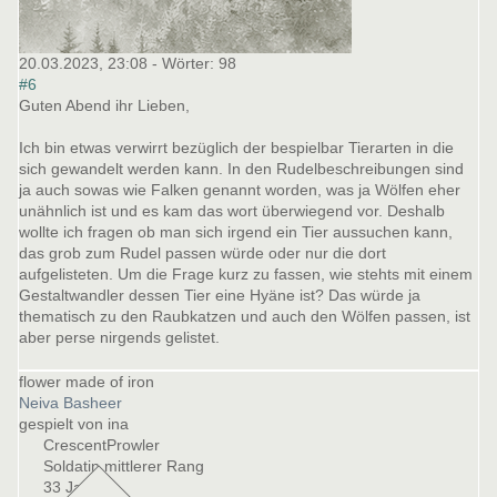
20.03.2023, 23:08
- Wörter:
98
#6
Guten Abend ihr Lieben,
Ich bin etwas verwirrt bezüglich der bespielbar Tierarten in die
sich gewandelt werden kann. In den Rudelbeschreibungen sind
ja auch sowas wie Falken genannt worden, was ja Wölfen eher
unähnlich ist und es kam das wort überwiegend vor. Deshalb
wollte ich fragen ob man sich irgend ein Tier aussuchen kann,
das grob zum Rudel passen würde oder nur die dort
aufgelisteten. Um die Frage kurz zu fassen, wie stehts mit einem
Gestaltwandler dessen Tier eine Hyäne ist? Das würde ja
thematisch zu den Raubkatzen und auch den Wölfen passen, ist
aber perse nirgends gelistet.
flower made of iron
Neiva Basheer
gespielt von ina
CrescentProwler
Soldatin mittlerer Rang
33 Jahre