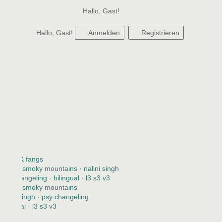
Hallo, Gast!
Hallo, Gast!
Anmelden
Registrieren
claws & fangs
2123 · smoky mountains · nalini singh
psy changeling · bilingual · l3 s3 v3
2123 · smoky mountains
nalini singh · psy changeling
bilingual · l3 s3 v3