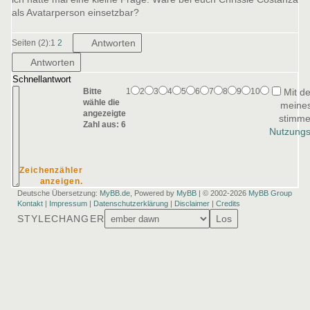
als Avatarperson einsetzbar?
Antworten
Seiten (2):
1
2
Antworten
Schnellantwort
Bitte
1
2
3
4
5
6
7
8
9
10
Mit d
wähle die
meines
angezeigte
stimme
Zahl aus:
6
Nutzung
Zeichenzähler
anzeigen.
Deutsche Übersetzung:
MyBB.de
, Powered by
MyBB
| © 2002-2026
MyBB Group
Kontakt
|
Impressum
|
Datenschutzerklärung
|
Disclaimer
|
Credits
STYLECHANGER
Los