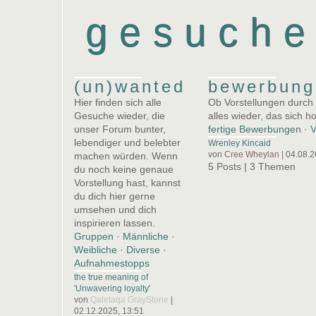
gesuche
(un)wanted
bewerbung
Hier finden sich alle
Ob Vorstellungen durch
Gesuche wieder, die
alles wieder, das sich 
unser Forum bunter,
fertige Bewerbungen
·
V
lebendiger und belebter
Wrenley Kincaid
von
Cree Wheylan
| 04.08.2
machen würden. Wenn
5 Posts | 3 Themen
du noch keine genaue
Vorstellung hast, kannst
du dich hier gerne
umsehen und dich
inspirieren lassen.
Gruppen
·
Männliche
·
Weibliche
·
Diverse
·
Aufnahmestopps
the true meaning of
'Unwavering loyalty'
von
Qaletaqa GrayStone
|
02.12.2025, 13:51