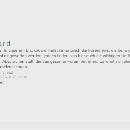
ard
 In unserem Blackboard findet ihr natürlich die Forennews, die bei wi
l eingeworfen werden, jedoch finden sich hier auch die wichtigen Um
n Absprachen statt, die das gesamte Forum betreffen. Es lohnt sich al
orbeizuschauen.
chthread
09.07.2026, 23:36
men