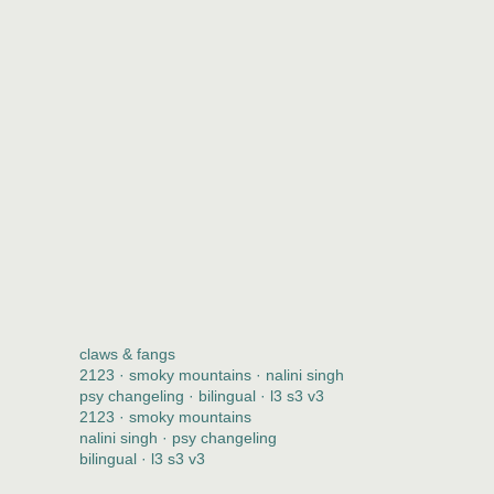
claws & fangs
2123 · smoky mountains · nalini singh
psy changeling · bilingual · l3 s3 v3
2123 · smoky mountains
nalini singh · psy changeling
bilingual · l3 s3 v3