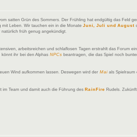
t vom satten Grün des Sommers. Der Frühling hat endgültig das Feld g
ng mit Leben. Wir tauchen ein in die Monate
Juni, Juli und August
d
natürlich früh genug angekündigt.
ntensiven, arbeitsreichen und schlaflosen Tagen erstrahlt das Forum 
 könnt ihr bei den Alphas
NPCs
beantragen, die das Spiel noch bunter
s neuen Wind aufkommen lassen. Deswegen wird der
Mai
als Spielraum 
it im Team und damit auch die Führung des
RainFire
Rudels. Zukünft