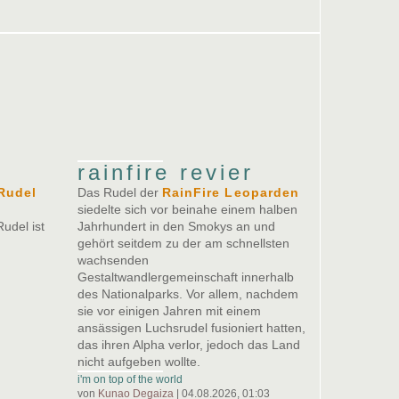
rainfire revier
Rudel
Das Rudel der
RainFire Leoparden
siedelte sich vor beinahe einem halben
udel ist
Jahrhundert in den Smokys an und
gehört seitdem zu der am schnellsten
wachsenden
Gestaltwandlergemeinschaft innerhalb
des Nationalparks. Vor allem, nachdem
sie vor einigen Jahren mit einem
ansässigen Luchsrudel fusioniert hatten,
das ihren Alpha verlor, jedoch das Land
nicht aufgeben wollte.
i'm on top of the world
von
Kunao Degaiza
| 04.08.2026, 01:03