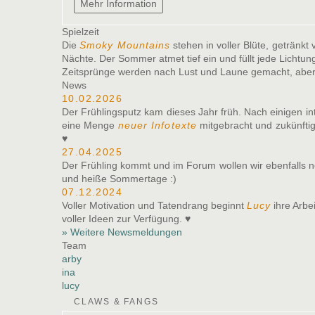
Spielzeit
Die
Smoky Mountains
stehen in voller Blüte, getränk
Nächte. Der Sommer atmet tief ein und füllt jede Lichtu
Zeitsprünge werden nach Lust und Laune gemacht, aber 
News
10.02.2026
Der Frühlingsputz kam dieses Jahr früh. Nach einigen i
eine Menge
neuer Infotexte
mitgebracht und zukünftig
♥
27.04.2025
Der Frühling kommt und im Forum wollen wir ebenfall
und heiße Sommertage :)
07.12.2024
Voller Motivation und Tatendrang beginnt
Lucy
ihre Arbe
voller Ideen zur Verfügung. ♥
» Weitere Newsmeldungen
Team
arby
ina
lucy
CLAWS & FANGS