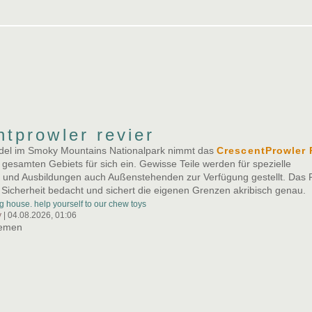
ntprowler revier
udel im Smoky Mountains Nationalpark nimmt das
CrescentProwler 
gesamten Gebiets für sich ein. Gewisse Teile werden für spezielle
 und Ausbildungen auch Außenstehenden zur Verfügung gestellt. Das R
 Sicherheit bedacht und sichert die eigenen Grenzen akribisch genau.
 house. help yourself to our chew toys
y
| 04.08.2026, 01:06
hemen