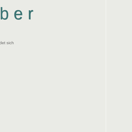
ber
et sich