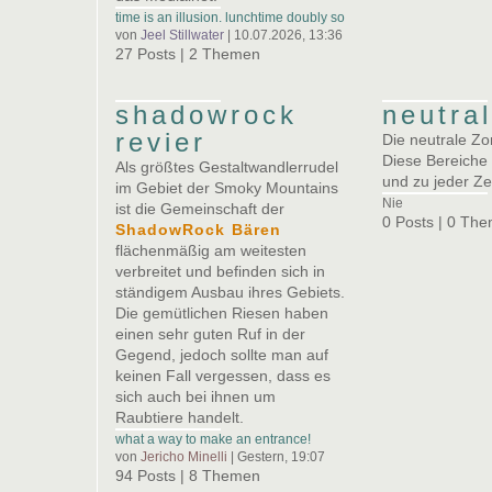
time is an illusion. lunchtime doubly so
von
Jeel Stillwater
| 10.07.2026, 13:36
27 Posts | 2 Themen
shadowrock
neutra
revier
Die neutrale Zo
Diese Bereiche
Als größtes Gestaltwandlerrudel
und zu jeder Ze
im Gebiet der Smoky Mountains
Nie
ist die Gemeinschaft der
0 Posts | 0 Th
ShadowRock Bären
flächenmäßig am weitesten
verbreitet und befinden sich in
ständigem Ausbau ihres Gebiets.
Die gemütlichen Riesen haben
einen sehr guten Ruf in der
Gegend, jedoch sollte man auf
keinen Fall vergessen, dass es
sich auch bei ihnen um
Raubtiere handelt.
what a way to make an entrance!
von
Jericho Minelli
|
Gestern
, 19:07
94 Posts | 8 Themen