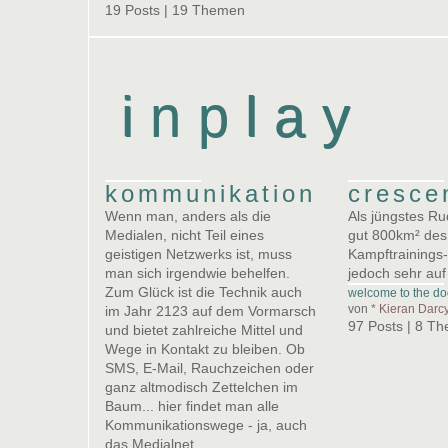
19 Posts | 19 Themen
inplay
kommunikation
cresce
Wenn man, anders als die
Als jüngstes R
Medialen, nicht Teil eines
gut 800km² des 
geistigen Netzwerks ist, muss
Kampftrainings-
man sich irgendwie behelfen.
jedoch sehr auf
Zum Glück ist die Technik auch
welcome to the dog
von
* Kieran Darc
im Jahr 2123 auf dem Vormarsch
97 Posts | 8 T
und bietet zahlreiche Mittel und
Wege in Kontakt zu bleiben. Ob
SMS, E-Mail, Rauchzeichen oder
ganz altmodisch Zettelchen im
Baum... hier findet man alle
Kommunikationswege - ja, auch
das Medialnet.