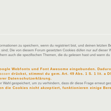
ationen zu speichern, wenn du registriert bist, und deinen letzten Be
sind; Die von diesem Forum gesetzten Cookies düfen nur auf dieser W
chern auch die spezifischen Themen, die du gelesen hast und wann du z
Google Webfonts und Font Awesome eingebunden. Dadurch
lassen
drückst, stimmst du gem. Art. 49 Abs. 1 S. 1 lit. a
erer Datenschutzerklärung.
 Wahl gespeichert, um zu verhindern, dass dir diese Frage erneut gest
n die Cookies nicht akzeptiert, funktionieren einige Ber