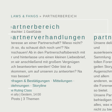
arby
ina
lucy
CLAWS & FANGS
»
PARTNERBEREICH
partnerbereich
Betrachter: 1 Gast/Gäste
partnerverhandlungen
part
Interesse an einer Partnerschaft? Wieso nicht?
Unsere del
Ach so, du schaust dich noch um!? Nix
und
umschauen! Ab in den Partnerschaftsbereich mit
auserlesen
dir und hinterlasse uns einen kleinen Liebesbrief,
Sammlung 
den wir anschließend mit großem Vergnügen
tollen Fore
auch beantworten werden! Oder bist du
geilen Stor
gekommen, um auf unseren zu antworten? Na
Augensch
umso besser!
und allem
Anfragen & Bestätigungen
·
Mitteilungen
·
anderen, w
Ablehnungen
·
Storyline
die Forenw
so bietet.
The Ruling Class
von ally |
Gestern
, 14:00
Unsere Par
3 Posts | 3 Themen
befriedigen
alles, was w
nicht zu bi