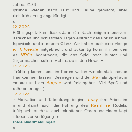
des Jahres 2123.
Zeitsprünge werden nach Lust und Laune gemacht, aber
natürlich früh genug angekündigt.
News
10.02.2026
Der Frühlingsputz kam dieses Jahr früh. Nach einigen intensiven,
arbeitsreichen und schlaflosen Tagen erstrahlt das Forum einmal
durchgewischt und in neuem Glanz. Wir haben euch eine Menge
neuer Infotexte
mitgebracht und zukünftig könnt ihr bei den
Alphas
NPCs
beantragen, die das Spiel noch bunter und
vielfältiger machen sollen. Mehr dazu in den News. ♥
27.04.2025
Der Frühling kommt und im Forum wollen wir ebenfalls neuen
Wind aufkommen lassen. Deswegen wird der
Mai
als Spielraum
eingemottet und der
August
wird freigegeben. Viel Spaß und
heiße Sommertage :)
07.12.2024
Voller Motivation und Tatendrang beginnt
Lucy
ihre Arbeit im
Team und damit auch die Führung des
RainFire
Rudels.
Zukünftig steht auch sie euch mit offenen Ohren und einem Kopf
voller Ideen zur Verfügung. ♥
» Weitere Newsmeldungen
Team