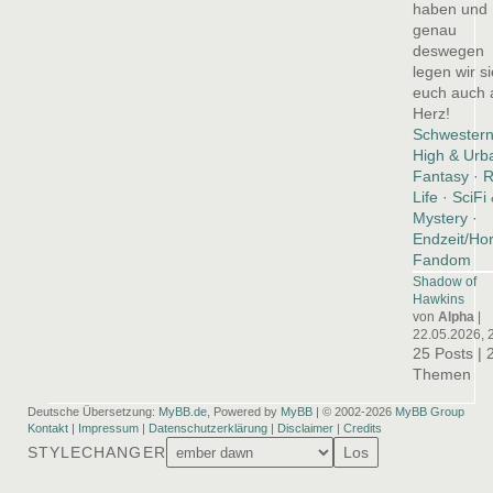
haben und
genau
deswegen
legen wir s
euch auch 
Herz!
Schwester
High & Urb
Fantasy
·
R
Life
·
SciFi
Mystery
·
Endzeit/Hor
Fandom
Shadow of
Hawkins
von
Alpha
|
22.05.2026, 
25 Posts | 
Themen
Deutsche Übersetzung:
MyBB.de
, Powered by
MyBB
| © 2002-2026
MyBB Group
Kontakt
|
Impressum
|
Datenschutzerklärung
|
Disclaimer
|
Credits
STYLECHANGER
Los