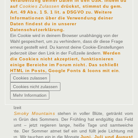
Verarbeitung deiner Daten in den USA. Indem du
auf
Cookies Zulassen
drückst, stimmst du gem.
Art. 49 Abs. 1 S. 1 lit. a DSGVO zu. Weitere
Informationen über die Verwendung deiner
Daten findest du in unserer
Datenschutzerklärung.
Ein Cookie wird in deinem Browser unabhängig von der
Wahl gespeichert, um zu verhindern, dass dir diese Frage
erneut gestellt wird. Du kannst deine Cookie-Einstellungen
jederzeit über den Link in der Fußzeile ändern.
Werden
die Cookies nicht akzeptiert, funktionieren
einige Bereiche im Forum nicht. Das schließt
HTML in Posts, Google Fonts & Icons mit ein
.
Spielzeit
Die
Smoky Mountains
stehen in voller Blüte, getränkt vom
satten Grün des Sommers. Der Frühling hat endgültig das Feld
geräumt – jetzt regieren lange, heiße Tage und samtweiche
Nächte. Der Sommer atmet tief ein und füllt jede Lichtung mit
Leben. Wir tauchen ein in die Monate
Juni, Juli und August