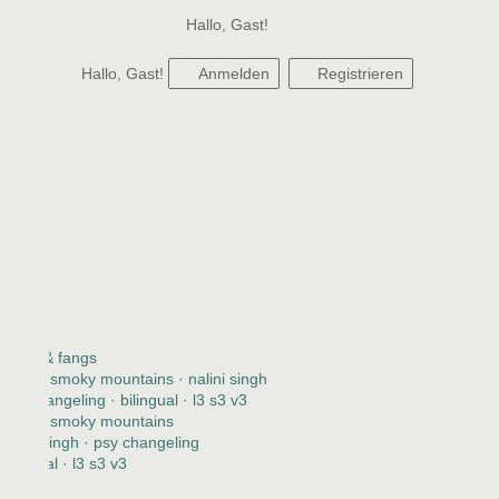
Hallo, Gast!
Hallo, Gast!
Anmelden
Registrieren
claws & fangs
2123 · smoky mountains · nalini singh
psy changeling · bilingual · l3 s3 v3
2123 · smoky mountains
nalini singh · psy changeling
bilingual · l3 s3 v3