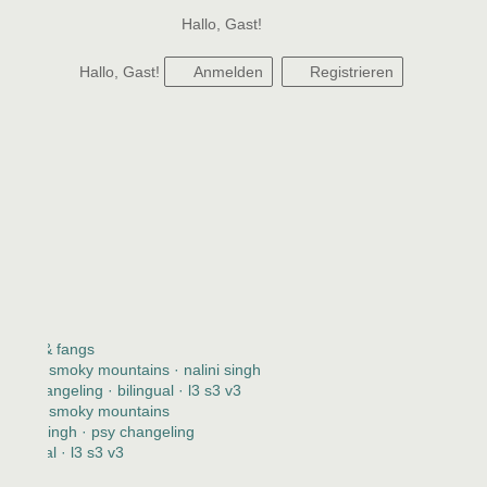
Hallo, Gast!
Hallo, Gast!
Anmelden
Registrieren
claws & fangs
2123 · smoky mountains · nalini singh
psy changeling · bilingual · l3 s3 v3
2123 · smoky mountains
nalini singh · psy changeling
bilingual · l3 s3 v3