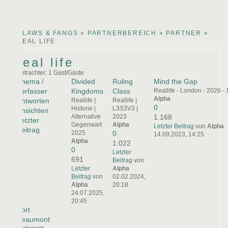
arby
ina
lucy
CLAWS & FANGS
»
PARTNERBEREICH
»
PARTNER
»
REAL LIFE
real life
Betrachter: 1 Gast/Gäste
Thema
/
Divided
Ruling
Mind the Gap
Verfasser
Kingdoms
Class
Reallife - London - 2026 -
Alpha
Antworten
Reallife |
Reallife |
0
Historie |
L3S3V3 |
Ansichten
Alternative
2023
1.168
Letzter
Gegenwart
Alpha
Letzter Beitrag
von
Alpha
Beitrag
2025
0
14.09.2023, 14:25
Alpha
1.022
0
Letzter
691
Beitrag
von
Letzter
Alpha
Beitrag
von
02.02.2024,
Alpha
20:18
24.07.2025,
20:45
Fort
Beaumont