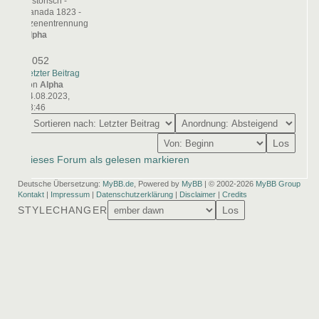
Historisch -
Kanada 1823 -
Szenentrennung
Alpha
0
1.052
Letzter Beitrag
von
Alpha
24.08.2023,
23:46
Los
Dieses Forum als gelesen markieren
Deutsche Übersetzung:
MyBB.de
, Powered by
MyBB
| © 2002-2026
MyBB Group
Kontakt
|
Impressum
|
Datenschutzerklärung
|
Disclaimer
|
Credits
STYLECHANGER
Los