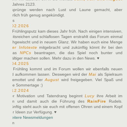
des Jahres 2123.
Zeitsprünge werden nach Lust und Laune gemacht, aber
natürlich früh genug angekündigt.
News
10.02.2026
Der Frühlingsputz kam dieses Jahr früh. Nach einigen intensiven,
arbeitsreichen und schlaflosen Tagen erstrahlt das Forum einmal
durchgewischt und in neuem Glanz. Wir haben euch eine Menge
neuer Infotexte
mitgebracht und zukünftig könnt ihr bei den
Alphas
NPCs
beantragen, die das Spiel noch bunter und
vielfältiger machen sollen. Mehr dazu in den News. ♥
27.04.2025
Der Frühling kommt und im Forum wollen wir ebenfalls neuen
Wind aufkommen lassen. Deswegen wird der
Mai
als Spielraum
eingemottet und der
August
wird freigegeben. Viel Spaß und
heiße Sommertage :)
07.12.2024
Voller Motivation und Tatendrang beginnt
Lucy
ihre Arbeit im
Team und damit auch die Führung des
RainFire
Rudels.
Zukünftig steht auch sie euch mit offenen Ohren und einem Kopf
voller Ideen zur Verfügung. ♥
» Weitere Newsmeldungen
Team