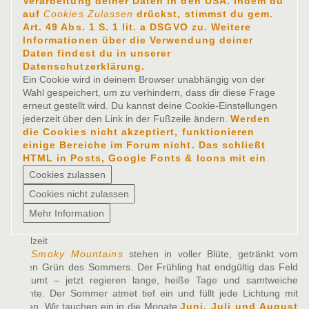
Verarbeitung deiner Daten in den USA. Indem du
auf
Cookies Zulassen
drückst, stimmst du gem.
Art. 49 Abs. 1 S. 1 lit. a DSGVO zu. Weitere
Informationen über die Verwendung deiner
Daten findest du in unserer
Datenschutzerklärung.
Ein Cookie wird in deinem Browser unabhängig von der
Wahl gespeichert, um zu verhindern, dass dir diese Frage
erneut gestellt wird. Du kannst deine Cookie-Einstellungen
jederzeit über den Link in der Fußzeile ändern.
Werden
die Cookies nicht akzeptiert, funktionieren
einige Bereiche im Forum nicht. Das schließt
HTML in Posts, Google Fonts & Icons mit ein
.
Spielzeit
Die
Smoky Mountains
stehen in voller Blüte, getränkt vom
satten Grün des Sommers. Der Frühling hat endgültig das Feld
geräumt – jetzt regieren lange, heiße Tage und samtweiche
Nächte. Der Sommer atmet tief ein und füllt jede Lichtung mit
Leben. Wir tauchen ein in die Monate
Juni, Juli und August