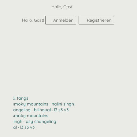
Hallo, Gast!
Hallo, Gast!
Anmelden
Registrieren
claws & fangs
2123 · smoky mountains · nalini singh
psy changeling · bilingual · l3 s3 v3
2123 · smoky mountains
nalini singh · psy changeling
bilingual · l3 s3 v3