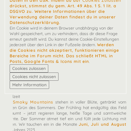
Daten in den USA. Indem du auf
Cookies Zulassen
drückst, stimmst du gem. Art. 49 Abs. 1 S. 1 lit. a
DSGVO zu. Weitere Informationen über die
Verwendung deiner Daten findest du in unserer
Datenschutzerklärung.
Ein Cookie wird in deinem Browser unabhängig von der
Wahl gespeichert, um zu verhindern, dass dir diese Frage
erneut gestellt wird. Du kannst deine Cookie-Einstellungen
jederzeit über den Link in der Fußzeile ändern.
Werden
die Cookies nicht akzeptiert, funktionieren einige
Bereiche im Forum nicht. Das schließt HTML in
Posts, Google Fonts & Icons mit ein
.
Spielzeit
Die
Smoky Mountains
stehen in voller Blüte, getränkt vom
satten Grün des Sommers. Der Frühling hat endgültig das Feld
geräumt – jetzt regieren lange, heiße Tage und samtweiche
Nächte. Der Sommer atmet tief ein und füllt jede Lichtung mit
Leben. Wir tauchen ein in die Monate
Juni, Juli und August
des Jahres 2123.