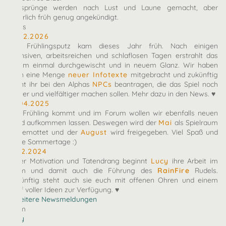
Zeitsprünge werden nach Lust und Laune gemacht, aber
natürlich früh genug angekündigt.
News
10.02.2026
Der Frühlingsputz kam dieses Jahr früh. Nach einigen
intensiven, arbeitsreichen und schlaflosen Tagen erstrahlt das
Forum einmal durchgewischt und in neuem Glanz. Wir haben
euch eine Menge
neuer Infotexte
mitgebracht und zukünftig
könnt ihr bei den Alphas
NPCs
beantragen, die das Spiel noch
bunter und vielfältiger machen sollen. Mehr dazu in den News. ♥
27.04.2025
Der Frühling kommt und im Forum wollen wir ebenfalls neuen
Wind aufkommen lassen. Deswegen wird der
Mai
als Spielraum
eingemottet und der
August
wird freigegeben. Viel Spaß und
heiße Sommertage :)
07.12.2024
Voller Motivation und Tatendrang beginnt
Lucy
ihre Arbeit im
Team und damit auch die Führung des
RainFire
Rudels.
Zukünftig steht auch sie euch mit offenen Ohren und einem
Kopf voller Ideen zur Verfügung. ♥
» Weitere Newsmeldungen
Team
arby