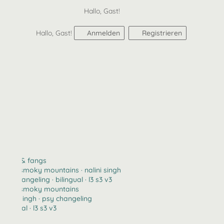
Hallo, Gast!
Hallo, Gast!
Anmelden
Registrieren
claws & fangs
2123 · smoky mountains · nalini singh
psy changeling · bilingual · l3 s3 v3
2123 · smoky mountains
nalini singh · psy changeling
bilingual · l3 s3 v3