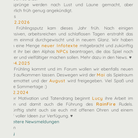
Zeitsprünge werden nach Lust und Laune gemacht, aber
natürlich früh genug angekündigt.
News
10.02.2026
Der Frühlingsputz kam dieses Jahr früh. Nach einigen
intensiven, arbeitsreichen und schlaflosen Tagen erstrahlt das
Forum einmal durchgewischt und in neuem Glanz. Wir haben
euch eine Menge
neuer Infotexte
mitgebracht und zukünftig
könnt ihr bei den Alphas
NPCs
beantragen, die das Spiel noch
bunter und vielfältiger machen sollen. Mehr dazu in den News. ♥
27.04.2025
Der Frühling kommt und im Forum wollen wir ebenfalls neuen
Wind aufkommen lassen. Deswegen wird der
Mai
als Spielraum
eingemottet und der
August
wird freigegeben. Viel Spaß und
heiße Sommertage :)
07.12.2024
Voller Motivation und Tatendrang beginnt
Lucy
ihre Arbeit im
Team und damit auch die Führung des
RainFire
Rudels.
Zukünftig steht auch sie euch mit offenen Ohren und einem
Kopf voller Ideen zur Verfügung. ♥
» Weitere Newsmeldungen
Team
arby