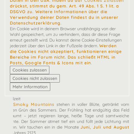
Daten in den USA. Indem du auf
Cookies Zulassen
drückst, stimmst du gem. Art. 49 Abs. 1 S. 1 lit. a
DSGVO zu. Weitere Informationen über die
Verwendung deiner Daten findest du in unserer
Datenschutzerklärung.
Ein Cookie wird in deinem Browser unabhängig von der
Wahl gespeichert, um zu verhindern, dass dir diese Frage
erneut gestellt wird. Du kannst deine Cookie-Einstellungen
jederzeit über den Link in der Fußzeile ändern.
Werden
die Cookies nicht akzeptiert, funktionieren einige
Bereiche im Forum nicht. Das schließt HTML in
Posts, Google Fonts & Icons mit ein
.
Spielzeit
Die
Smoky Mountains
stehen in voller Blüte, getränkt vom
satten Grün des Sommers. Der Frühling hat endgültig das Feld
geräumt – jetzt regieren lange, heiße Tage und samtweiche
Nächte. Der Sommer atmet tief ein und füllt jede Lichtung mit
Leben. Wir tauchen ein in die Monate
Juni, Juli und August
des Jahres 2123.