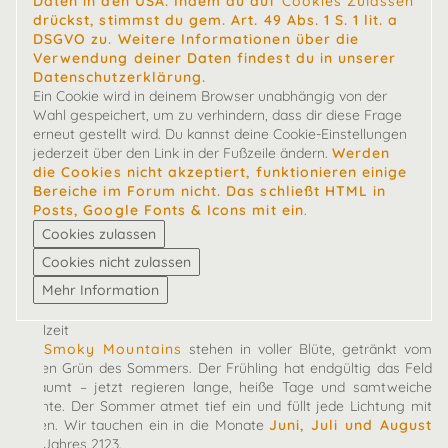
Daten in den USA. Indem du auf
Cookies Zulassen
drückst, stimmst du gem. Art. 49 Abs. 1 S. 1 lit. a
DSGVO zu. Weitere Informationen über die
Verwendung deiner Daten findest du in unserer
Datenschutzerklärung.
Ein Cookie wird in deinem Browser unabhängig von der
Wahl gespeichert, um zu verhindern, dass dir diese Frage
erneut gestellt wird. Du kannst deine Cookie-Einstellungen
jederzeit über den Link in der Fußzeile ändern.
Werden
die Cookies nicht akzeptiert, funktionieren einige
Bereiche im Forum nicht. Das schließt HTML in
Posts, Google Fonts & Icons mit ein
.
Spielzeit
Die
Smoky Mountains
stehen in voller Blüte, getränkt vom
satten Grün des Sommers. Der Frühling hat endgültig das Feld
geräumt – jetzt regieren lange, heiße Tage und samtweiche
Nächte. Der Sommer atmet tief ein und füllt jede Lichtung mit
Leben. Wir tauchen ein in die Monate
Juni, Juli und August
des Jahres 2123.