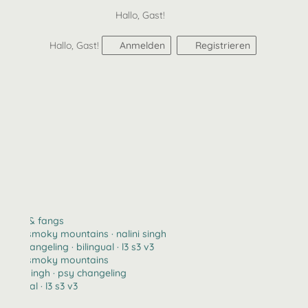
Hallo, Gast!
Hallo, Gast!
Anmelden
Registrieren
claws & fangs
2123 · smoky mountains · nalini singh
psy changeling · bilingual · l3 s3 v3
2123 · smoky mountains
nalini singh · psy changeling
bilingual · l3 s3 v3