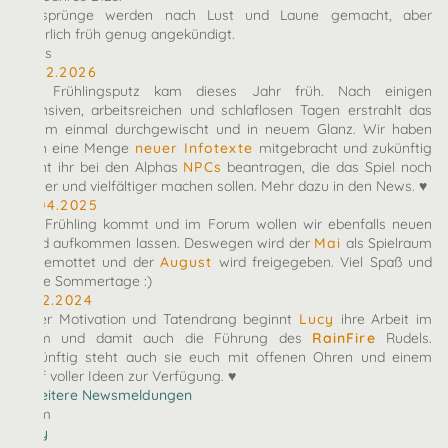
Zeitsprünge werden nach Lust und Laune gemacht, aber
natürlich früh genug angekündigt.
News
10.02.2026
Der Frühlingsputz kam dieses Jahr früh. Nach einigen
intensiven, arbeitsreichen und schlaflosen Tagen erstrahlt das
Forum einmal durchgewischt und in neuem Glanz. Wir haben
euch eine Menge
neuer Infotexte
mitgebracht und zukünftig
könnt ihr bei den Alphas
NPCs
beantragen, die das Spiel noch
bunter und vielfältiger machen sollen. Mehr dazu in den News. ♥
27.04.2025
Der Frühling kommt und im Forum wollen wir ebenfalls neuen
Wind aufkommen lassen. Deswegen wird der
Mai
als Spielraum
eingemottet und der
August
wird freigegeben. Viel Spaß und
heiße Sommertage :)
07.12.2024
Voller Motivation und Tatendrang beginnt
Lucy
ihre Arbeit im
Team und damit auch die Führung des
RainFire
Rudels.
Zukünftig steht auch sie euch mit offenen Ohren und einem
Kopf voller Ideen zur Verfügung. ♥
» Weitere Newsmeldungen
Team
arby