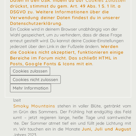
Daten in den USA. Indem du auf
Cookies Zulassen
drückst, stimmst du gem. Art. 49 Abs. 1 S. 1 lit. a
DSGVO zu. Weitere Informationen über die
Verwendung deiner Daten findest du in unserer
Datenschutzerklärung.
Ein Cookie wird in deinem Browser unabhängig von der
Wahl gespeichert, um zu verhindern, dass dir diese Frage
erneut gestellt wird. Du kannst deine Cookie-Einstellungen
jederzeit über den Link in der Fußzeile ändern.
Werden
die Cookies nicht akzeptiert, funktionieren einige
Bereiche im Forum nicht. Das schließt HTML in
Posts, Google Fonts & Icons mit ein
.
Spielzeit
Die
Smoky Mountains
stehen in voller Blüte, getränkt vom
satten Grün des Sommers. Der Frühling hat endgültig das Feld
geräumt – jetzt regieren lange, heiße Tage und samtweiche
Nächte. Der Sommer atmet tief ein und füllt jede Lichtung mit
Leben. Wir tauchen ein in die Monate
Juni, Juli und August
des Jahres 2123.