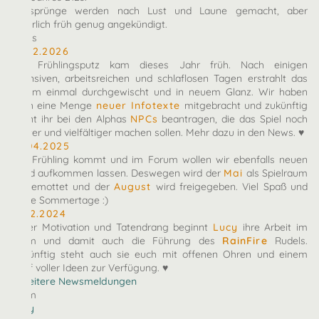
Zeitsprünge werden nach Lust und Laune gemacht, aber
natürlich früh genug angekündigt.
News
10.02.2026
Der Frühlingsputz kam dieses Jahr früh. Nach einigen
intensiven, arbeitsreichen und schlaflosen Tagen erstrahlt das
Forum einmal durchgewischt und in neuem Glanz. Wir haben
euch eine Menge
neuer Infotexte
mitgebracht und zukünftig
könnt ihr bei den Alphas
NPCs
beantragen, die das Spiel noch
bunter und vielfältiger machen sollen. Mehr dazu in den News. ♥
27.04.2025
Der Frühling kommt und im Forum wollen wir ebenfalls neuen
Wind aufkommen lassen. Deswegen wird der
Mai
als Spielraum
eingemottet und der
August
wird freigegeben. Viel Spaß und
heiße Sommertage :)
07.12.2024
Voller Motivation und Tatendrang beginnt
Lucy
ihre Arbeit im
Team und damit auch die Führung des
RainFire
Rudels.
Zukünftig steht auch sie euch mit offenen Ohren und einem
Kopf voller Ideen zur Verfügung. ♥
» Weitere Newsmeldungen
Team
arby