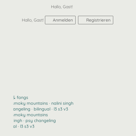
Hallo, Gast!
Hallo, Gast!
Anmelden
Registrieren
claws & fangs
2123 · smoky mountains · nalini singh
psy changeling · bilingual · l3 s3 v3
2123 · smoky mountains
nalini singh · psy changeling
bilingual · l3 s3 v3