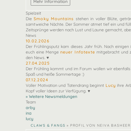
Spielzeit
Die
Smoky Mountains
stehen in voller Blüte, getr
samtweiche Nächte. Der Sommer atmet tief ein und füll
Zeitsprünge werden nach Lust und Laune gemacht, aber
News
10.02.2026
Der Frühlingsputz kam dieses Jahr früh. Nach einigen 
euch eine Menge
neuer Infotexte
mitgebracht und z
den News. ♥
27.04.2025
Der Frühling kommt und im Forum wollen wir ebenfal
Spaß und heiße Sommertage :)
07.12.2024
Voller Motivation und Tatendrang beginnt
Lucy
ihre Ar
Kopf voller Ideen zur Verfügung. ♥
» Weitere Newsmeldungen
Team
arby
ina
lucy
CLAWS & FANGS
»
PROFIL VON NEIVA BASHEER