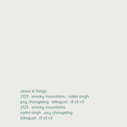
claws & fangs
2123 · smoky mountains · nalini singh
psy changeling · bilingual · l3 s3 v3
2123 · smoky mountains
nalini singh · psy changeling
bilingual · l3 s3 v3