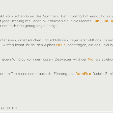
änkt vom satten Grün des Sommers. Der Frühling hat endgültig das
t jede Lichtung mit Leben. Wir tauchen ein in die Monate
Juni, Juli
 natürlich früh genug angekündigt.
intensiven, arbeitsreichen und schlaflosen Tagen erstrahlt das Fo
ukünftig könnt ihr bei den Alphas
NPCs
beantragen, die das Spiel n
ls neuen Wind aufkommen lassen. Deswegen wird der
Mai
als Spielr
beit im Team und damit auch die Führung des
RainFire
Rudels. Zukü
NACHAIDH