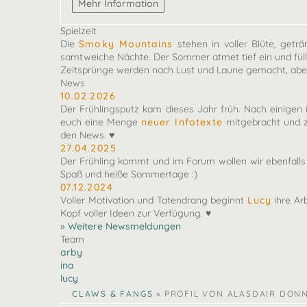
Spielzeit
Die
Smoky Mountains
stehen in voller Blüte, getr
samtweiche Nächte. Der Sommer atmet tief ein und füll
Zeitsprünge werden nach Lust und Laune gemacht, aber
News
10.02.2026
Der Frühlingsputz kam dieses Jahr früh. Nach einigen 
euch eine Menge
neuer Infotexte
mitgebracht und z
den News. ♥
27.04.2025
Der Frühling kommt und im Forum wollen wir ebenfal
Spaß und heiße Sommertage :)
07.12.2024
Voller Motivation und Tatendrang beginnt
Lucy
ihre Ar
Kopf voller Ideen zur Verfügung. ♥
» Weitere Newsmeldungen
Team
arby
ina
lucy
CLAWS & FANGS
»
PROFIL VON ALASDAIR DON