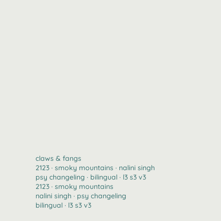
claws & fangs
2123 · smoky mountains · nalini singh
psy changeling · bilingual · l3 s3 v3
2123 · smoky mountains
nalini singh · psy changeling
bilingual · l3 s3 v3