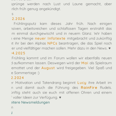
Zeitsprünge werden nach Lust und Laune gemacht, aber
natürlich früh genug angekündigt.
News
10.02.2026
Der Frühlingsputz kam dieses Jahr früh. Nach einigen
intensiven, arbeitsreichen und schlaflosen Tagen erstrahlt das
Forum einmal durchgewischt und in neuem Glanz. Wir haben
euch eine Menge
neuer Infotexte
mitgebracht und zukünftig
könnt ihr bei den Alphas
NPCs
beantragen, die das Spiel noch
bunter und vielfältiger machen sollen. Mehr dazu in den News. ♥
27.04.2025
Der Frühling kommt und im Forum wollen wir ebenfalls neuen
Wind aufkommen lassen. Deswegen wird der
Mai
als Spielraum
eingemottet und der
August
wird freigegeben. Viel Spaß und
heiße Sommertage :)
07.12.2024
Voller Motivation und Tatendrang beginnt
Lucy
ihre Arbeit im
Team und damit auch die Führung des
RainFire
Rudels.
Zukünftig steht auch sie euch mit offenen Ohren und einem
Kopf voller Ideen zur Verfügung. ♥
» Weitere Newsmeldungen
Team
arby