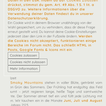
Daten in den USA. Indem du auf
Cookies Zulassen
drückst, stimmst du gem. Art. 49 Abs. 1 S. 1 lit. a
DSGVO zu. Weitere Informationen über die
Verwendung deiner Daten findest du in unserer
Datenschutzerklärung.
Ein Cookie wird in deinem Browser unabhängig von der
Wahl gespeichert, um zu verhindern, dass dir diese Frage
erneut gestellt wird. Du kannst deine Cookie-Einstellungen
jederzeit über den Link in der Fußzeile ändern.
Werden
die Cookies nicht akzeptiert, funktionieren einige
Bereiche im Forum nicht. Das schließt HTML in
Posts, Google Fonts & Icons mit ein
.
Spielzeit
Die
Smoky Mountains
stehen in voller Blüte, getränkt vom
satten Grün des Sommers. Der Frühling hat endgültig das Feld
geräumt – jetzt regieren lange, heiße Tage und samtweiche
Nächte. Der Sommer atmet tief ein und füllt jede Lichtung mit
Leben. Wir tauchen ein in die Monate
Juni, Juli und August
des Jahres 2123.