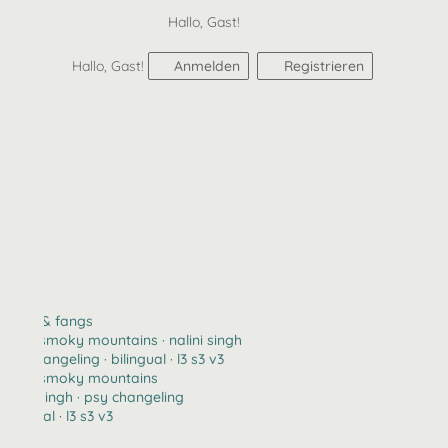
Hallo, Gast!
Hallo, Gast!
Anmelden
Registrieren
claws & fangs
2123 · smoky mountains · nalini singh
psy changeling · bilingual · l3 s3 v3
2123 · smoky mountains
nalini singh · psy changeling
bilingual · l3 s3 v3