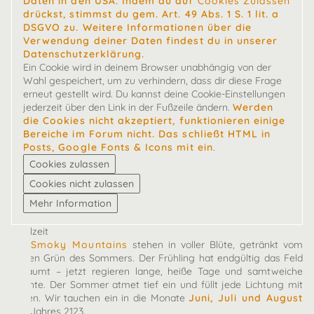
Daten in den USA. Indem du auf
Cookies Zulassen
drückst, stimmst du gem. Art. 49 Abs. 1 S. 1 lit. a
DSGVO zu. Weitere Informationen über die
Verwendung deiner Daten findest du in unserer
Datenschutzerklärung.
Ein Cookie wird in deinem Browser unabhängig von der
Wahl gespeichert, um zu verhindern, dass dir diese Frage
erneut gestellt wird. Du kannst deine Cookie-Einstellungen
jederzeit über den Link in der Fußzeile ändern.
Werden
die Cookies nicht akzeptiert, funktionieren einige
Bereiche im Forum nicht. Das schließt HTML in
Posts, Google Fonts & Icons mit ein
.
Spielzeit
Die
Smoky Mountains
stehen in voller Blüte, getränkt vom
satten Grün des Sommers. Der Frühling hat endgültig das Feld
geräumt – jetzt regieren lange, heiße Tage und samtweiche
Nächte. Der Sommer atmet tief ein und füllt jede Lichtung mit
Leben. Wir tauchen ein in die Monate
Juni, Juli und August
des Jahres 2123.