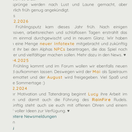
Zeitsprünge werden nach Lust und Laune gemacht, aber
natürlich früh genug angekündigt.
News
10.02.2026
Der Frühlingsputz kam dieses Jahr früh. Nach einigen
intensiven, arbeitsreichen und schlaflosen Tagen erstrahlt das
Forum einmal durchgewischt und in neuem Glanz. Wir haben
euch eine Menge
neuer Infotexte
mitgebracht und zukünftig
könnt ihr bei den Alphas
NPCs
beantragen, die das Spiel noch
bunter und vielfältiger machen sollen. Mehr dazu in den News. ♥
27.04.2025
Der Frühling kommt und im Forum wollen wir ebenfalls neuen
Wind aufkommen lassen. Deswegen wird der
Mai
als Spielraum
eingemottet und der
August
wird freigegeben. Viel Spaß und
heiße Sommertage :)
07.12.2024
Voller Motivation und Tatendrang beginnt
Lucy
ihre Arbeit im
Team und damit auch die Führung des
RainFire
Rudels.
Zukünftig steht auch sie euch mit offenen Ohren und einem
Kopf voller Ideen zur Verfügung. ♥
» Weitere Newsmeldungen
Team
arby