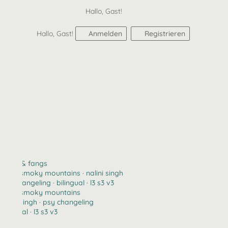
Hallo, Gast!
Hallo, Gast!
Anmelden
Registrieren
claws & fangs
2123 · smoky mountains · nalini singh
psy changeling · bilingual · l3 s3 v3
2123 · smoky mountains
nalini singh · psy changeling
bilingual · l3 s3 v3