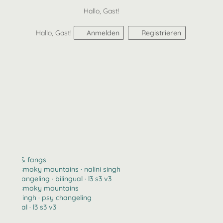
Hallo, Gast!
Hallo, Gast!
Anmelden
Registrieren
claws & fangs
2123 · smoky mountains · nalini singh
psy changeling · bilingual · l3 s3 v3
2123 · smoky mountains
nalini singh · psy changeling
bilingual · l3 s3 v3