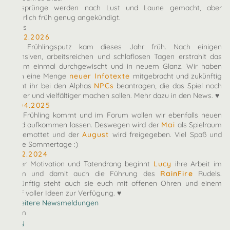
Zeitsprünge werden nach Lust und Laune gemacht, aber
natürlich früh genug angekündigt.
News
10.02.2026
Der Frühlingsputz kam dieses Jahr früh. Nach einigen
intensiven, arbeitsreichen und schlaflosen Tagen erstrahlt das
Forum einmal durchgewischt und in neuem Glanz. Wir haben
euch eine Menge
neuer Infotexte
mitgebracht und zukünftig
könnt ihr bei den Alphas
NPCs
beantragen, die das Spiel noch
bunter und vielfältiger machen sollen. Mehr dazu in den News. ♥
27.04.2025
Der Frühling kommt und im Forum wollen wir ebenfalls neuen
Wind aufkommen lassen. Deswegen wird der
Mai
als Spielraum
eingemottet und der
August
wird freigegeben. Viel Spaß und
heiße Sommertage :)
07.12.2024
Voller Motivation und Tatendrang beginnt
Lucy
ihre Arbeit im
Team und damit auch die Führung des
RainFire
Rudels.
Zukünftig steht auch sie euch mit offenen Ohren und einem
Kopf voller Ideen zur Verfügung. ♥
» Weitere Newsmeldungen
Team
arby