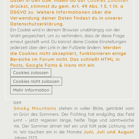
Daten in den USA. Indem du auf
Cookies Zulassen
drückst, stimmst du gem. Art. 49 Abs. 1 S. 1 lit. a
DSGVO zu. Weitere Informationen über die
Verwendung deiner Daten findest du in unserer
Datenschutzerklärung.
Ein Cookie wird in deinem Browser unabhängig von der
Wahl gespeichert, um zu verhindern, dass dir diese Frage
erneut gestellt wird. Du kannst deine Cookie-Einstellungen
jederzeit über den Link in der Fußzeile ändern.
Werden
die Cookies nicht akzeptiert, funktionieren einige
Bereiche im Forum nicht. Das schließt HTML in
Posts, Google Fonts & Icons mit ein
.
Spielzeit
Die
Smoky Mountains
stehen in voller Blüte, getränkt vom
satten Grün des Sommers. Der Frühling hat endgültig das Feld
geräumt – jetzt regieren lange, heiße Tage und samtweiche
Nächte. Der Sommer atmet tief ein und füllt jede Lichtung mit
Leben. Wir tauchen ein in die Monate
Juni, Juli und August
des Jahres 2123.