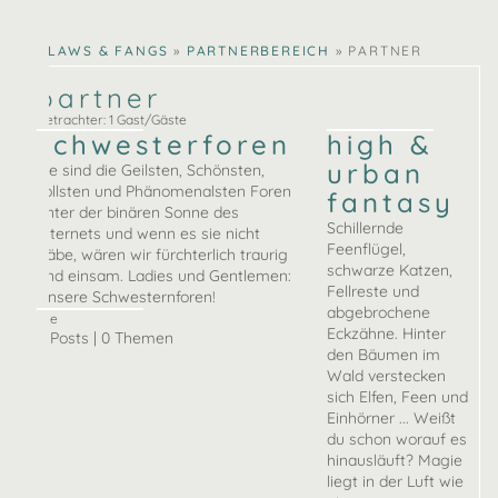
ina
lucy
CLAWS & FANGS
»
PARTNERBEREICH
»
PARTNER
partner
Betrachter: 1 Gast/Gäste
schwesterforen
high &
urban
Sie sind die Geilsten, Schönsten,
Tollsten und Phänomenalsten Foren
fantasy
unter der binären Sonne des
Schillernde
Internets und wenn es sie nicht
Feenflügel,
gäbe, wären wir fürchterlich traurig
schwarze Katzen,
und einsam. Ladies und Gentlemen:
Fellreste und
Unsere Schwesternforen!
abgebrochene
Nie
Eckzähne. Hinter
0 Posts | 0 Themen
den Bäumen im
Wald verstecken
sich Elfen, Feen und
Einhörner ... Weißt
du schon worauf es
hinausläuft? Magie
liegt in der Luft wie