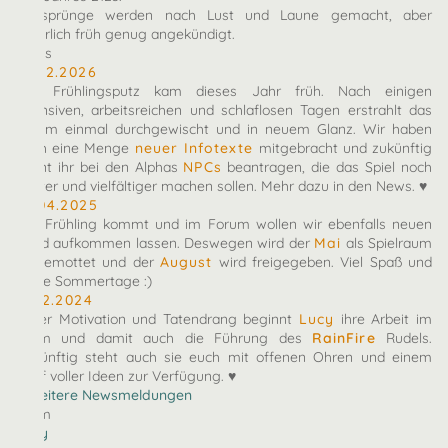
Zeitsprünge werden nach Lust und Laune gemacht, aber
natürlich früh genug angekündigt.
News
10.02.2026
Der Frühlingsputz kam dieses Jahr früh. Nach einigen
intensiven, arbeitsreichen und schlaflosen Tagen erstrahlt das
Forum einmal durchgewischt und in neuem Glanz. Wir haben
euch eine Menge
neuer Infotexte
mitgebracht und zukünftig
könnt ihr bei den Alphas
NPCs
beantragen, die das Spiel noch
bunter und vielfältiger machen sollen. Mehr dazu in den News. ♥
27.04.2025
Der Frühling kommt und im Forum wollen wir ebenfalls neuen
Wind aufkommen lassen. Deswegen wird der
Mai
als Spielraum
eingemottet und der
August
wird freigegeben. Viel Spaß und
heiße Sommertage :)
07.12.2024
Voller Motivation und Tatendrang beginnt
Lucy
ihre Arbeit im
Team und damit auch die Führung des
RainFire
Rudels.
Zukünftig steht auch sie euch mit offenen Ohren und einem
Kopf voller Ideen zur Verfügung. ♥
» Weitere Newsmeldungen
Team
arby