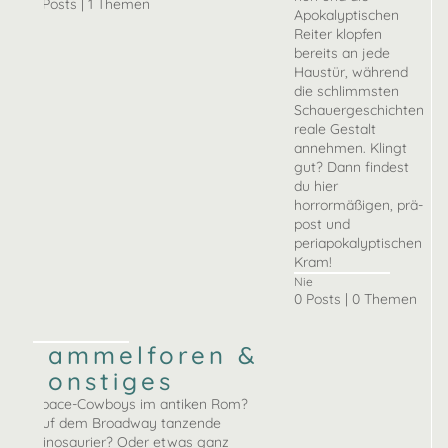
1 Posts | 1 Themen
Apokalyptischen
Reiter klopfen
bereits an jede
Haustür, während
die schlimmsten
Schauergeschichten
reale Gestalt
annehmen. Klingt
gut? Dann findest
du hier
horrormäßigen, prä-
post und
periapokalyptischen
Kram!
Nie
0 Posts | 0 Themen
sammelforen &
sonstiges
Space-Cowboys im antiken Rom?
Auf dem Broadway tanzende
Dinosaurier? Oder etwas ganz