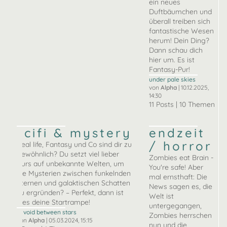
ein neues
Duftbäumchen und
überall treiben sich
fantastische Wesen
herum! Dein Ding?
Dann schau dich
hier um. Es ist
Fantasy-Pur!
under pale skies
von
Alpha
| 10.12.2025,
14:30
11 Posts | 10 Themen
scifi & mystery
endzeit
/ horror
Real life, Fantasy und Co sind dir zu
gewöhnlich? Du setzt viel lieber
Zombies eat Brain -
Kurs auf unbekannte Welten, um
You're safe! Aber
die Mysterien zwischen funkelnden
mal ernsthaft: Die
Sternen und galaktischen Schatten
News sagen es, die
zu ergründen? – Perfekt, dann ist
Welt ist
dies deine Startrampe!
untergegangen,
— void between stars
Zombies herrschen
von
Alpha
| 05.03.2024, 15:15
nun und die