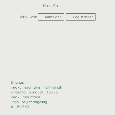
Hallo, Gast!
Hallo, Gast!
Anmelden
Registrieren
claws & fangs
2123 · smoky mountains · nalini singh
psy changeling · bilingual · l3 s3 v3
2123 · smoky mountains
nalini singh · psy changeling
bilingual · l3 s3 v3