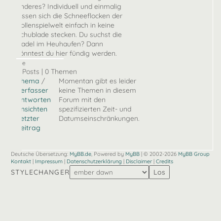
anderes? Individuell und einmalig
lassen sich die Schneeflocken der
Rollenspielwelt einfach in keine
Schublade stecken. Du suchst die
Nadel im Heuhaufen? Dann
könntest du hier fündig werden.
Nie
0 Posts | 0 Themen
Thema
/
Momentan gibt es leider
Verfasser
keine Themen in diesem
Antworten
Forum mit den
Ansichten
spezifizierten Zeit- und
Letzter
Datumseinschränkungen.
Beitrag
Deutsche Übersetzung:
MyBB.de
, Powered by
MyBB
| © 2002-2026
MyBB Group
Kontakt
|
Impressum
|
Datenschutzerklärung
|
Disclaimer
|
Credits
STYLECHANGER
Los