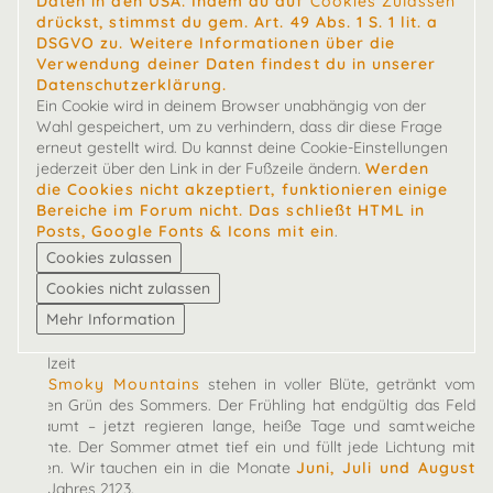
Daten in den USA. Indem du auf
Cookies Zulassen
drückst, stimmst du gem. Art. 49 Abs. 1 S. 1 lit. a
DSGVO zu. Weitere Informationen über die
Verwendung deiner Daten findest du in unserer
Datenschutzerklärung.
Ein Cookie wird in deinem Browser unabhängig von der
Wahl gespeichert, um zu verhindern, dass dir diese Frage
erneut gestellt wird. Du kannst deine Cookie-Einstellungen
jederzeit über den Link in der Fußzeile ändern.
Werden
die Cookies nicht akzeptiert, funktionieren einige
Bereiche im Forum nicht. Das schließt HTML in
Posts, Google Fonts & Icons mit ein
.
Spielzeit
Die
Smoky Mountains
stehen in voller Blüte, getränkt vom
satten Grün des Sommers. Der Frühling hat endgültig das Feld
geräumt – jetzt regieren lange, heiße Tage und samtweiche
Nächte. Der Sommer atmet tief ein und füllt jede Lichtung mit
Leben. Wir tauchen ein in die Monate
Juni, Juli und August
des Jahres 2123.