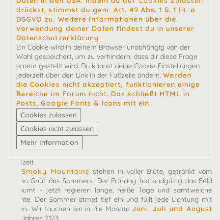
Daten in den USA. Indem du auf
Cookies Zulassen
drückst, stimmst du gem. Art. 49 Abs. 1 S. 1 lit. a
DSGVO zu. Weitere Informationen über die
Verwendung deiner Daten findest du in unserer
Datenschutzerklärung.
Ein Cookie wird in deinem Browser unabhängig von der
Wahl gespeichert, um zu verhindern, dass dir diese Frage
erneut gestellt wird. Du kannst deine Cookie-Einstellungen
jederzeit über den Link in der Fußzeile ändern.
Werden
die Cookies nicht akzeptiert, funktionieren einige
Bereiche im Forum nicht. Das schließt HTML in
Posts, Google Fonts & Icons mit ein
.
Spielzeit
Die
Smoky Mountains
stehen in voller Blüte, getränkt vom
satten Grün des Sommers. Der Frühling hat endgültig das Feld
geräumt – jetzt regieren lange, heiße Tage und samtweiche
Nächte. Der Sommer atmet tief ein und füllt jede Lichtung mit
Leben. Wir tauchen ein in die Monate
Juni, Juli und August
des Jahres 2123.