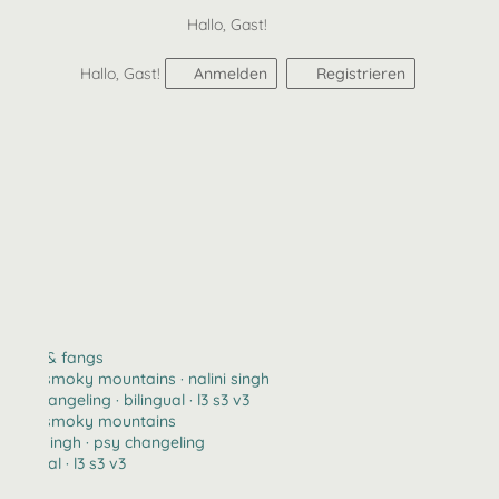
Hallo, Gast!
Hallo, Gast!
Anmelden
Registrieren
claws & fangs
2123 · smoky mountains · nalini singh
psy changeling · bilingual · l3 s3 v3
2123 · smoky mountains
nalini singh · psy changeling
bilingual · l3 s3 v3