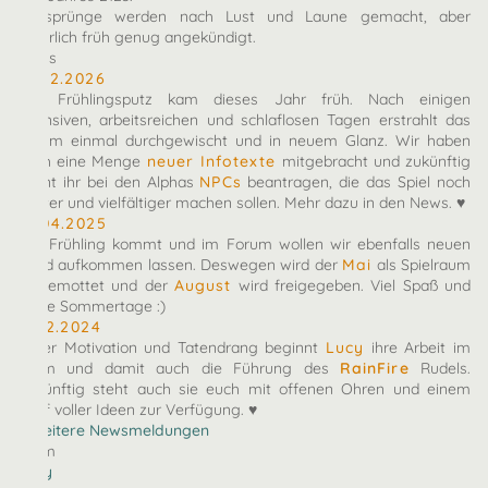
Zeitsprünge werden nach Lust und Laune gemacht, aber
natürlich früh genug angekündigt.
News
10.02.2026
Der Frühlingsputz kam dieses Jahr früh. Nach einigen
intensiven, arbeitsreichen und schlaflosen Tagen erstrahlt das
Forum einmal durchgewischt und in neuem Glanz. Wir haben
euch eine Menge
neuer Infotexte
mitgebracht und zukünftig
könnt ihr bei den Alphas
NPCs
beantragen, die das Spiel noch
bunter und vielfältiger machen sollen. Mehr dazu in den News. ♥
27.04.2025
Der Frühling kommt und im Forum wollen wir ebenfalls neuen
Wind aufkommen lassen. Deswegen wird der
Mai
als Spielraum
eingemottet und der
August
wird freigegeben. Viel Spaß und
heiße Sommertage :)
07.12.2024
Voller Motivation und Tatendrang beginnt
Lucy
ihre Arbeit im
Team und damit auch die Führung des
RainFire
Rudels.
Zukünftig steht auch sie euch mit offenen Ohren und einem
Kopf voller Ideen zur Verfügung. ♥
» Weitere Newsmeldungen
Team
arby