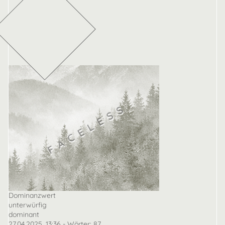
Dominanzwert
unterwürfig
dominant
27.04.2025, 13:36
- Wörter:
87