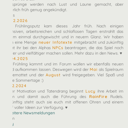
Zeitsprünge werden nach Lust und Laune gemacht, aber
natürlich früh genug angekündigt.
News
10.02.2026
Der Frühlingsputz kam dieses Jahr früh. Nach einigen
intensiven, arbeitsreichen und schlaflosen Tagen erstrahlt das
Forum einmal durchgewischt und in neuem Glanz. Wir haben
euch eine Menge
neuer Infotexte
mitgebracht und zukünftig
könnt ihr bei den Alphas
NPCs
beantragen, die das Spiel noch
bunter und vielfältiger machen sollen. Mehr dazu in den News. ♥
27.04.2025
Der Frühling kommt und im Forum wollen wir ebenfalls neuen
Wind aufkommen lassen. Deswegen wird der
Mai
als Spielraum
eingemottet und der
August
wird freigegeben. Viel Spaß und
heiße Sommertage :)
07.12.2024
Voller Motivation und Tatendrang beginnt
Lucy
ihre Arbeit im
Team und damit auch die Führung des
RainFire
Rudels.
Zukünftig steht auch sie euch mit offenen Ohren und einem
Kopf voller Ideen zur Verfügung. ♥
» Weitere Newsmeldungen
Team
arby