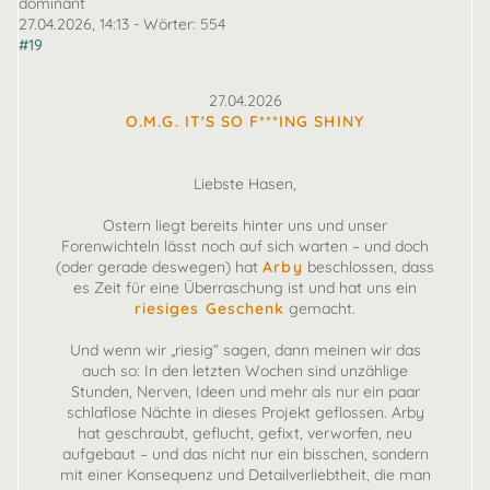
dominant
27.04.2026, 14:13
- Wörter:
554
#19
27.04.2026
O.M.G. IT'S SO F***ING SHINY
Liebste Hasen,
Ostern liegt bereits hinter uns und unser
Forenwichteln lässt noch auf sich warten – und doch
(oder gerade deswegen) hat
Arby
beschlossen, dass
es Zeit für eine Überraschung ist und hat uns ein
riesiges Geschenk
gemacht.
Und wenn wir „riesig“ sagen, dann meinen wir das
auch so: In den letzten Wochen sind unzählige
Stunden, Nerven, Ideen und mehr als nur ein paar
schlaflose Nächte in dieses Projekt geflossen. Arby
hat geschraubt, geflucht, gefixt, verworfen, neu
aufgebaut – und das nicht nur ein bisschen, sondern
mit einer Konsequenz und Detailverliebtheit, die man