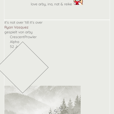
love arby, ina, nat & reike
it's not over 'till it's over
Ryan Vasquez
gespielt von arby
CrescentProwler
Alpha
52 Jahre