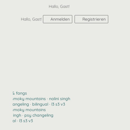
Hallo, Gast!
Hallo, Gast!
Anmelden
Registrieren
claws & fangs
2123 · smoky mountains · nalini singh
psy changeling · bilingual · l3 s3 v3
2123 · smoky mountains
nalini singh · psy changeling
bilingual · l3 s3 v3