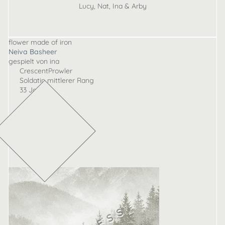
Lucy, Nat, Ina & Arby
flower made of iron
Neiva Basheer
gespielt von ina
CrescentProwler
Soldatin mittlerer Rang
33 Jahre