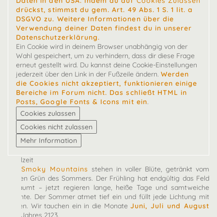
Daten in den USA. Indem du auf
Cookies Zulassen
drückst, stimmst du gem. Art. 49 Abs. 1 S. 1 lit. a
DSGVO zu. Weitere Informationen über die
Verwendung deiner Daten findest du in unserer
Datenschutzerklärung.
Ein Cookie wird in deinem Browser unabhängig von der
Wahl gespeichert, um zu verhindern, dass dir diese Frage
erneut gestellt wird. Du kannst deine Cookie-Einstellungen
jederzeit über den Link in der Fußzeile ändern.
Werden
die Cookies nicht akzeptiert, funktionieren einige
Bereiche im Forum nicht. Das schließt HTML in
Posts, Google Fonts & Icons mit ein
.
Spielzeit
Die
Smoky Mountains
stehen in voller Blüte, getränkt vom
satten Grün des Sommers. Der Frühling hat endgültig das Feld
geräumt – jetzt regieren lange, heiße Tage und samtweiche
Nächte. Der Sommer atmet tief ein und füllt jede Lichtung mit
Leben. Wir tauchen ein in die Monate
Juni, Juli und August
des Jahres 2123.