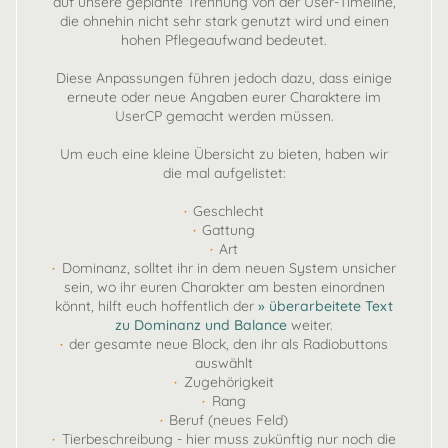
auf unsere geplante Trennung von der User-Timeline,
die ohnehin nicht sehr stark genutzt wird und einen
hohen Pflegeaufwand bedeutet.
Diese Anpassungen führen jedoch dazu, dass einige
erneute oder neue Angaben eurer Charaktere im
UserCP gemacht werden müssen.
Um euch eine kleine Übersicht zu bieten, haben wir
die mal aufgelistet:
·
Geschlecht
·
Gattung
·
Art
·
Dominanz, solltet ihr in dem neuen System unsicher
sein, wo ihr euren Charakter am besten einordnen
könnt, hilft euch hoffentlich der
» überarbeitete Text
zu Dominanz und Balance
weiter.
·
der gesamte neue Block, den ihr als Radiobuttons
auswählt
·
Zugehörigkeit
·
Rang
·
Beruf (neues Feld)
·
Tierbeschreibung - hier muss zukünftig nur noch die