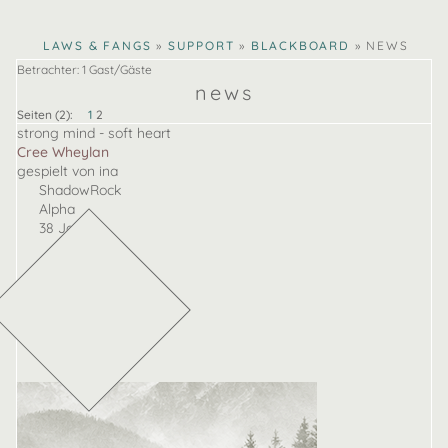
ina
lucy
CLAWS & FANGS
»
SUPPORT
»
BLACKBOARD
»
NEWS
Betrachter: 1 Gast/Gäste
news
Seiten (2):
1
2
strong mind - soft heart
Cree Wheylan
gespielt von ina
ShadowRock
Alpha
38 Jahre