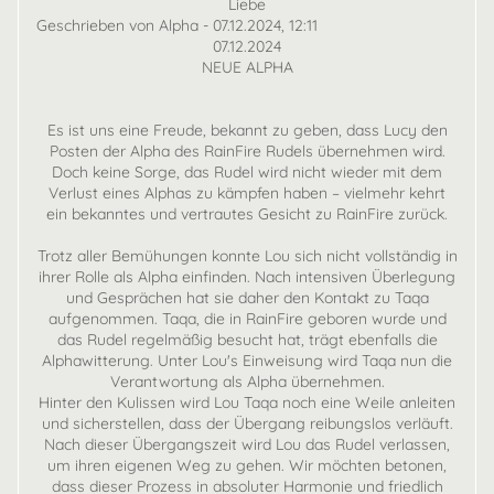
Liebe
Geschrieben von Alpha - 07.12.2024, 12:11
07.12.2024
NEUE ALPHA
Es ist uns eine Freude, bekannt zu geben, dass Lucy den
Posten der Alpha des RainFire Rudels übernehmen wird.
Doch keine Sorge, das Rudel wird nicht wieder mit dem
Verlust eines Alphas zu kämpfen haben – vielmehr kehrt
ein bekanntes und vertrautes Gesicht zu RainFire zurück.
Trotz aller Bemühungen konnte Lou sich nicht vollständig in
ihrer Rolle als Alpha einfinden. Nach intensiven Überlegung
und Gesprächen hat sie daher den Kontakt zu Taqa
aufgenommen. Taqa, die in RainFire geboren wurde und
das Rudel regelmäßig besucht hat, trägt ebenfalls die
Alphawitterung. Unter Lou's Einweisung wird Taqa nun die
Verantwortung als Alpha übernehmen.
Hinter den Kulissen wird Lou Taqa noch eine Weile anleiten
und sicherstellen, dass der Übergang reibungslos verläuft.
Nach dieser Übergangszeit wird Lou das Rudel verlassen,
um ihren eigenen Weg zu gehen. Wir möchten betonen,
dass dieser Prozess in absoluter Harmonie und friedlich