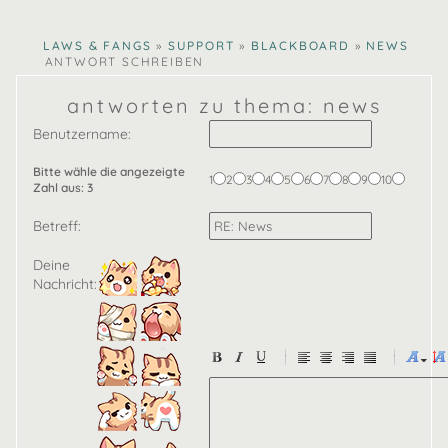
ina
lucy
CLAWS & FANGS
»
SUPPORT
»
BLACKBOARD
»
NEWS
»
ANTWORT SCHREIBEN
antworten zu thema: news
Benutzername:
Bitte wähle die angezeigte
1
2
3
4
5
6
7
8
9
10
Zahl aus:
3
Betreff:
Deine
Nachricht:
-
-
-
-
-
-
-
-
-
-
-
-
-
-
-
-