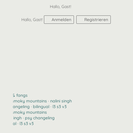
Hallo, Gast!
Hallo, Gast!
Anmelden
Registrieren
claws & fangs
2123 · smoky mountains · nalini singh
psy changeling · bilingual · l3 s3 v3
2123 · smoky mountains
nalini singh · psy changeling
bilingual · l3 s3 v3