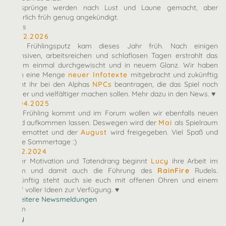
Zeitsprünge werden nach Lust und Laune gemacht, aber
natürlich früh genug angekündigt.
News
10.02.2026
Der Frühlingsputz kam dieses Jahr früh. Nach einigen
intensiven, arbeitsreichen und schlaflosen Tagen erstrahlt das
Forum einmal durchgewischt und in neuem Glanz. Wir haben
euch eine Menge
neuer Infotexte
mitgebracht und zukünftig
könnt ihr bei den Alphas
NPCs
beantragen, die das Spiel noch
bunter und vielfältiger machen sollen. Mehr dazu in den News. ♥
27.04.2025
Der Frühling kommt und im Forum wollen wir ebenfalls neuen
Wind aufkommen lassen. Deswegen wird der
Mai
als Spielraum
eingemottet und der
August
wird freigegeben. Viel Spaß und
heiße Sommertage :)
07.12.2024
Voller Motivation und Tatendrang beginnt
Lucy
ihre Arbeit im
Team und damit auch die Führung des
RainFire
Rudels.
Zukünftig steht auch sie euch mit offenen Ohren und einem
Kopf voller Ideen zur Verfügung. ♥
» Weitere Newsmeldungen
Team
arby