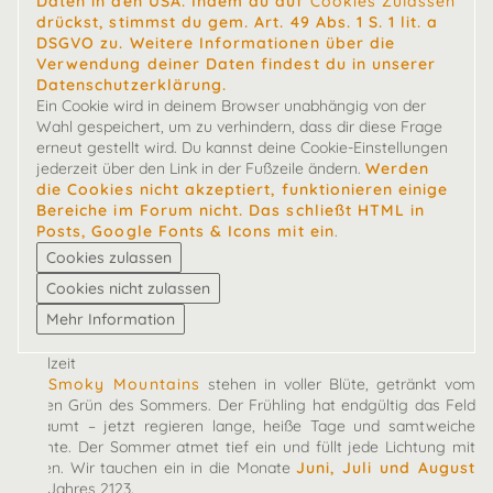
Daten in den USA. Indem du auf
Cookies Zulassen
drückst, stimmst du gem. Art. 49 Abs. 1 S. 1 lit. a
DSGVO zu. Weitere Informationen über die
Verwendung deiner Daten findest du in unserer
Datenschutzerklärung.
Ein Cookie wird in deinem Browser unabhängig von der
Wahl gespeichert, um zu verhindern, dass dir diese Frage
erneut gestellt wird. Du kannst deine Cookie-Einstellungen
jederzeit über den Link in der Fußzeile ändern.
Werden
die Cookies nicht akzeptiert, funktionieren einige
Bereiche im Forum nicht. Das schließt HTML in
Posts, Google Fonts & Icons mit ein
.
Spielzeit
Die
Smoky Mountains
stehen in voller Blüte, getränkt vom
satten Grün des Sommers. Der Frühling hat endgültig das Feld
geräumt – jetzt regieren lange, heiße Tage und samtweiche
Nächte. Der Sommer atmet tief ein und füllt jede Lichtung mit
Leben. Wir tauchen ein in die Monate
Juni, Juli und August
des Jahres 2123.