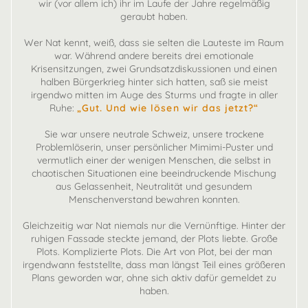
wir (vor allem ich) ihr im Laufe der Jahre regelmäßig
geraubt haben.
Wer Nat kennt, weiß, dass sie selten die Lauteste im Raum
war. Während andere bereits drei emotionale
Krisensitzungen, zwei Grundsatzdiskussionen und einen
halben Bürgerkrieg hinter sich hatten, saß sie meist
irgendwo mitten im Auge des Sturms und fragte in aller
Ruhe:
„Gut. Und wie lösen wir das jetzt?“
Sie war unsere neutrale Schweiz, unsere trockene
Problemlöserin, unser persönlicher Mimimi-Puster und
vermutlich einer der wenigen Menschen, die selbst in
chaotischen Situationen eine beeindruckende Mischung
aus Gelassenheit, Neutralität und gesundem
Menschenverstand bewahren konnten.
Gleichzeitig war Nat niemals nur die Vernünftige. Hinter der
ruhigen Fassade steckte jemand, der Plots liebte. Große
Plots. Komplizierte Plots. Die Art von Plot, bei der man
irgendwann feststellte, dass man längst Teil eines größeren
Plans geworden war, ohne sich aktiv dafür gemeldet zu
haben.