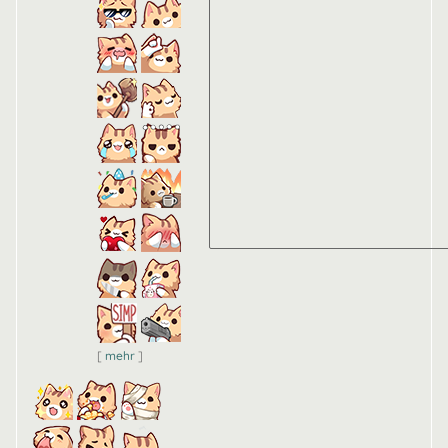
-
-
-
-
-
-
-
-
-
-
-
-
-
-
[
mehr
]