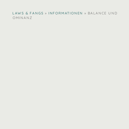
ina
lucy
CLAWS & FANGS
»
INFORMATIONEN
»
BALANCE UND
DOMINANZ