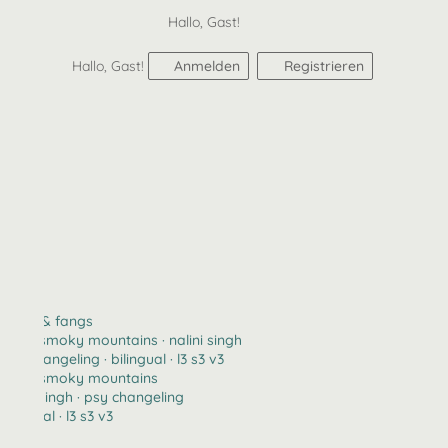
Hallo, Gast!
Hallo, Gast!
Anmelden
Registrieren
claws & fangs
2123 · smoky mountains · nalini singh
psy changeling · bilingual · l3 s3 v3
2123 · smoky mountains
nalini singh · psy changeling
bilingual · l3 s3 v3