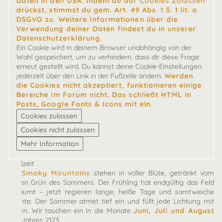
Daten in den USA. Indem du auf
Cookies Zulassen
drückst, stimmst du gem. Art. 49 Abs. 1 S. 1 lit. a
DSGVO zu. Weitere Informationen über die
Verwendung deiner Daten findest du in unserer
Datenschutzerklärung.
Ein Cookie wird in deinem Browser unabhängig von der
Wahl gespeichert, um zu verhindern, dass dir diese Frage
erneut gestellt wird. Du kannst deine Cookie-Einstellungen
jederzeit über den Link in der Fußzeile ändern.
Werden
die Cookies nicht akzeptiert, funktionieren einige
Bereiche im Forum nicht. Das schließt HTML in
Posts, Google Fonts & Icons mit ein
.
Spielzeit
Die
Smoky Mountains
stehen in voller Blüte, getränkt vom
satten Grün des Sommers. Der Frühling hat endgültig das Feld
geräumt – jetzt regieren lange, heiße Tage und samtweiche
Nächte. Der Sommer atmet tief ein und füllt jede Lichtung mit
Leben. Wir tauchen ein in die Monate
Juni, Juli und August
des Jahres 2123.