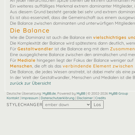
An jeder hierarchischen Spitze stehen die extrem dominanten Mi
Ein weiteres auffälliges Merkmal extrem dominanter Mitglieder, 
Aus diesem Grund besteht gerade bei sehr und extrem dominante
Es ist also essenziell, dass die Gemeinschaft aus einem ausgew
Die Balance zwischen dominanten und unterwürfigen Mitgliedern i
Die Balance
Wie die Dominanz ist auch die Balance ein
vielschichtiges u
Die Komplexität der Balance wird spätestens dann deutlich, wenn 
Für
Gestaltwandler
ist die Balance eng mit dem
Zusammensp
Eine ausgeglichene Balance zwischen den animalischen und mensch
Für
Mediale
hingegen liegt der Fokus der Balance weniger auf 
Menschen
, die oft als das
verbindende Element zwischen 
Die Balance, die jedes Wesen anstrebt, ist dabei mehr als eine p
In der Welt der Gestaltwandler, Menschen und Medialen ist die B
zurück zur Übersicht
Deutsche Übersetzung:
MyBB.de
, Powered by
MyBB
| © 2002-2026
MyBB Group
Kontakt
|
Impressum
|
Datenschutzerklärung
|
Disclaimer
|
Credits
STYLECHANGER
Los