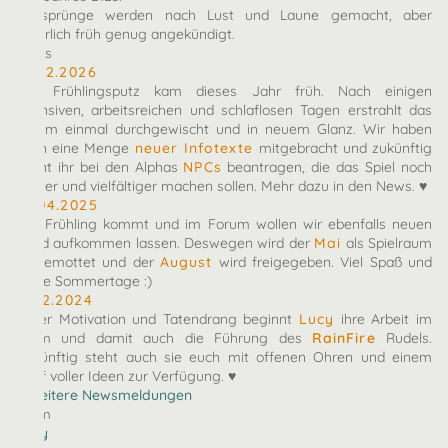
Zeitsprünge werden nach Lust und Laune gemacht, aber
natürlich früh genug angekündigt.
News
10.02.2026
Der Frühlingsputz kam dieses Jahr früh. Nach einigen
intensiven, arbeitsreichen und schlaflosen Tagen erstrahlt das
Forum einmal durchgewischt und in neuem Glanz. Wir haben
euch eine Menge
neuer Infotexte
mitgebracht und zukünftig
könnt ihr bei den Alphas
NPCs
beantragen, die das Spiel noch
bunter und vielfältiger machen sollen. Mehr dazu in den News. ♥
27.04.2025
Der Frühling kommt und im Forum wollen wir ebenfalls neuen
Wind aufkommen lassen. Deswegen wird der
Mai
als Spielraum
eingemottet und der
August
wird freigegeben. Viel Spaß und
heiße Sommertage :)
07.12.2024
Voller Motivation und Tatendrang beginnt
Lucy
ihre Arbeit im
Team und damit auch die Führung des
RainFire
Rudels.
Zukünftig steht auch sie euch mit offenen Ohren und einem
Kopf voller Ideen zur Verfügung. ♥
» Weitere Newsmeldungen
Team
arby